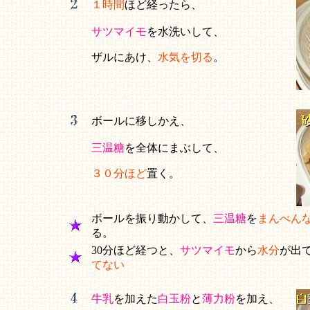
１時間
ほど経ったら、
サツマイモ
を水洗いして、
ザルにあけ、
水気を切る
。
ボールに移しかえ、
三温糖
を全体にまぶして、
３０分ほど
置く。
ボールを振り動かして、
三温糖
を
まんべん
る。
30分ほど経つと、
サツマイモ
から
水分
が出
てない
牛乳
を加えた
白玉粉
と
薄力粉
を加え、