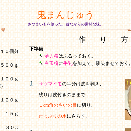
鬼まんじゅう
さつまいもを使った、昔ながらの素朴な味。
作 り 方
下準備
 １０個分
薄力粉
はふるっておく。
白玉粉
に
牛乳
を加えて、馴染ませておく
５００ｇ
１００ｇ
サツマイモ
の半分は皮を剥き、
糖）
残りは皮付きのままで
１２０ｇ
１cm角のさいの目
に切り、
１５ｇ
たっぷりの水
にさらす。
３０cc