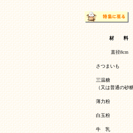
材 料
直径8cm
さつまいも
三温糖
（又は普通の砂
薄力粉
白玉粉
牛 乳