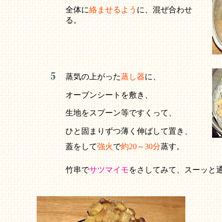
全体に
絡ませるよう
に、混ぜ合わせ
る。
蒸気の上がった
蒸し器
に、
オーブンシートを敷き、
生地をスプーン等ですくって、
ひと固まりずつ薄く伸ばして置き、
蓋をして
強火
で
約20～30分
蒸す。
竹串で
サツマイモ
をさしてみて、スーッと