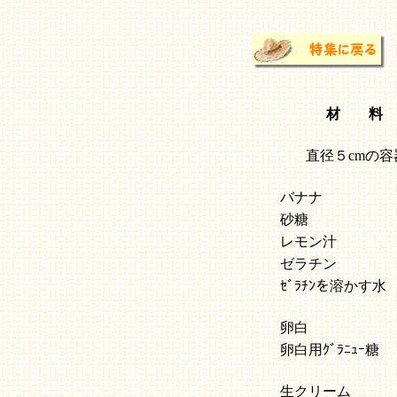
材 料
直径５cmの容器
バナナ
砂糖
レモン汁
ゼラチン
ｾﾞﾗﾁﾝを溶かす水
卵白
卵白用ｸﾞﾗﾆｭｰ糖
生クリーム