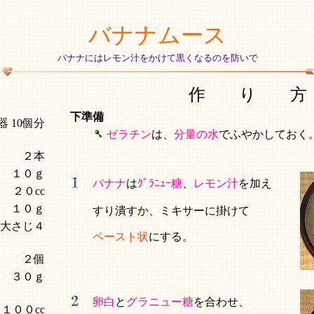
バナナムース
バナナにはレモン汁をかけて黒くなるのを防いで
作 り 方
下準備
 10個分
ゼラチン
は、
分量の水
でふやかしておく
２本
１０ｇ
バナナ
は
ｸﾞﾗﾆｭｰ糖
、
レモン汁
を加え
２０cc
１０ｇ
すり潰すか、ミキサーに掛けて
大さじ４
ペースト状
にする。
２個
３０ｇ
卵白
と
グラニュー糖
を合わせ、
１００cc