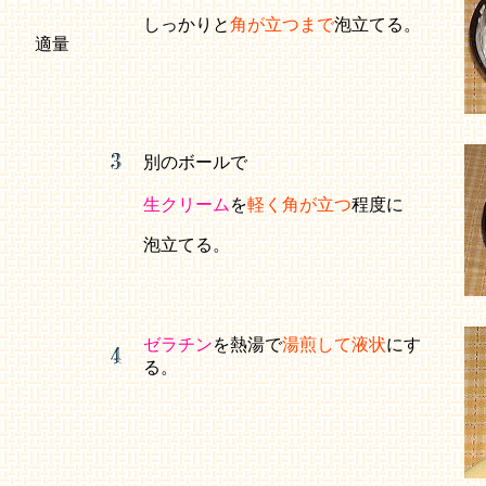
しっかりと
角が立つまで
泡立てる。
適量
別のボールで
生クリーム
を
軽く角が立つ
程度に
泡立てる。
ゼラチン
を熱湯で
湯煎して液状
にす
る。