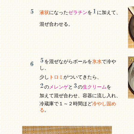
液状
になった
ゼラチン
を
に加えて、
混ぜ合わせる。
を混ぜながらボールを
氷水
で冷や
し、
少し
トロミ
がついてきたら、
の
メレンゲ
と
の
生クリーム
を
加えて混ぜ合わせ、容器に流し入れ、
冷蔵庫で１～２時間ほど
冷やし固め
る
。