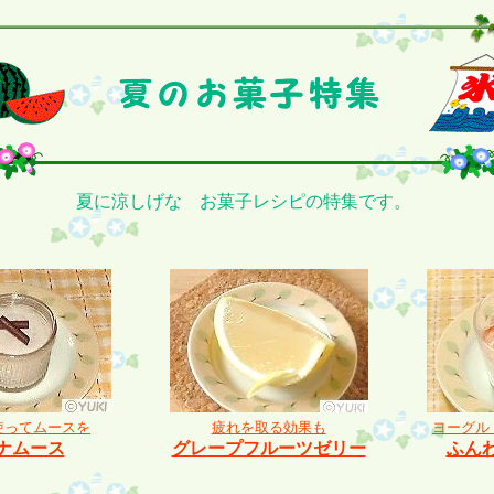
夏に涼しげな お菓子レシピの特集です。
使ってムースを
疲れを取る効果も
ヨーグル
ナムース
グレープフルーツゼリー
ふん