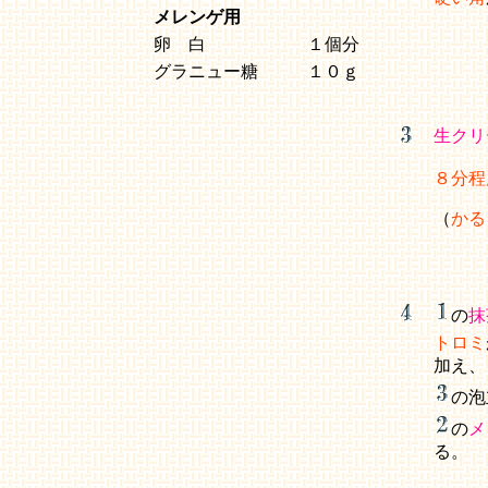
メレンゲ用
卵 白
１個分
グラニュー糖
１０ｇ
生クリ
８分程
（
かる
の
抹
トロミ
加え、
の泡
の
メ
る。