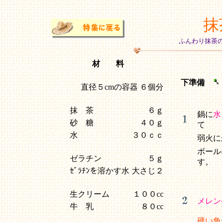
抹
ふんわり抹茶
材 料
下準備
直径５cmの容器 ６個分
抹 茶
６ｇ
鍋に
水
砂 糖
４０ｇ
て
水
３０ｃｃ
弱火に
ボール
ゼラチン
５ｇ
す。
ｾﾞﾗﾁﾝを溶かす水
大さじ２
生クリーム
１００cc
メレン
牛 乳
８０cc
硬い角