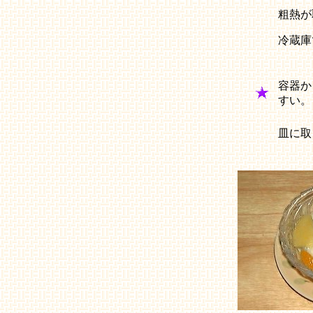
粗熱が
冷蔵庫
容器か
すい。
皿に取