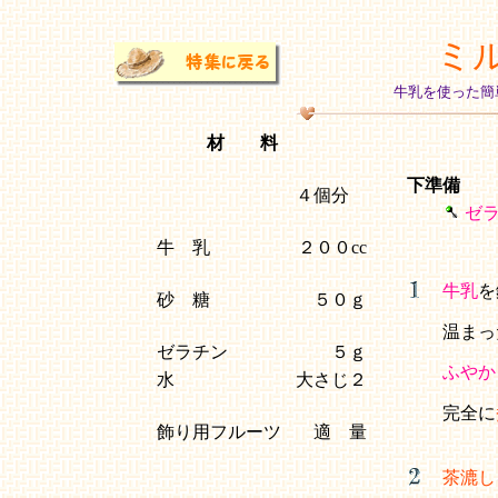
ミ
牛乳を使った簡
材 料
下準備
４個分
ゼ
牛 乳
２００cc
牛乳
を
砂 糖
５０ｇ
温まっ
ゼラチン
５ｇ
ふやか
水
大さじ２
完全に
飾り用フルーツ
適 量
茶漉し