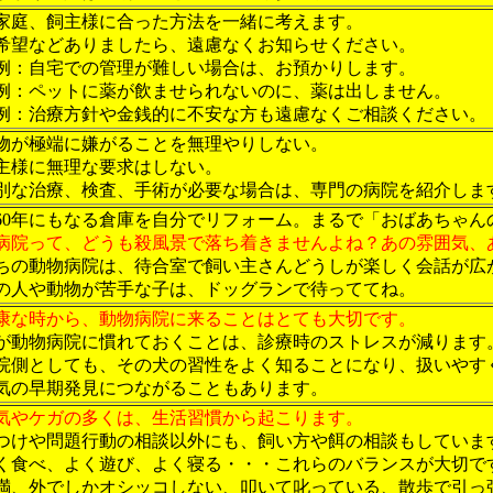
家庭、飼主様に合った方法を一緒に考えます。
希望などありましたら、遠慮なくお知らせください。
：自宅での管理が難しい場合は、お預かりします。
：ペットに薬が飲ませられないのに、薬は出しません。
：治療方針や金銭的に不安な方も遠慮なくご相談ください。
物が極端に嫌がることを無理やりしない。
主様に無理な要求はしない。
別な治療、検査、手術が必要な場合は、専門の病院を紹介しま
60年にもなる倉庫を自分でリフォーム。まるで「おばあちゃん
病院って、どうも殺風景で落ち着きませんよね？あの雰囲気、
ちの動物病院は、待合室で飼い主さんどうしが楽しく会話が広
の人や動物が苦手な子は、ドッグランで待っててね。
康な時から、動物病院に来ることはとても大切です。
が動物病院に慣れておくことは、診療時のストレスが減ります
院側としても、その犬の習性をよく知ることになり、扱いやす
気の早期発見につながることもあります。
気やケガの多くは、生活習慣から起こります。
つけや問題行動の相談以外にも、飼い方や餌の相談もしていま
く食べ、よく遊び、よく寝る・・・これらのバランスが大切で
満、外でしかオシッコしない、叩いて叱っている、散歩で引っ