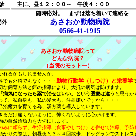
診
主に、昼１２：００～ 午後４：００
随時応対。 まずは落ち着いて連絡を
あさおか動物病院
間外
0566-41-1915
あさおか動物病院って
どんな病院？
（当院のモットー）
かれるかもしれませんが、
動物行動学（しつけ）と栄養学
科でも外科でもなく・・・
切な飼育方法と餌の指導により、大抵の病気は防げます。
「病気になったら薬で治せばいい」という医療は違う
と思うか
って、私自身も、私の愛犬も、注射嫌いですから・・・
己治癒力を育てる為、漢方薬も導入しています。
きるだけ痛くないように、怖くないように心がけます。
物の自然治癒力を大切にします。
のみに頼らず、生活指導（食事やしつけ）と併せて治療、予防
預かりの際は、朝昼夜と３～４回散歩、ドッグランでストレス