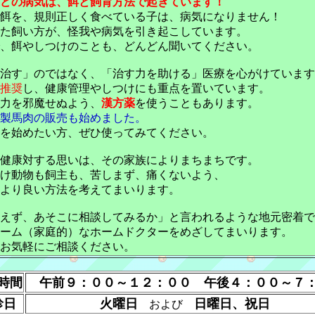
どの病気は、餌と飼育方法で起きています！
餌を、規則正しく食べている子は、病気になりません！
た飼い方が、怪我や病気を引き起こしています。
、餌やしつけのことも、どんどん聞いてください。
治す」のではなく、「治す力を助ける」医療を心がけています
推奨
し、健康管理やしつけにも重点を置いています。
力を邪魔せぬよう、
漢方薬
を使うこともあります。
製馬肉の販売も始めました。
を始めたい方、ぜひ使ってみてください。
健康対する思いは、その家族によりまちまちです。
け動物も飼主も、苦しまず、痛くないよう、
より良い方法を考えてまいります。
えず、あそこに相談してみるか」と言われるような地元密着で
ーム（家庭的）なホームドクターをめざしてまいります。
お気軽にご相談ください。
時間
午前９：００～１２：００ 午後４：００～７
診日
火曜日
日曜日、祝日
および