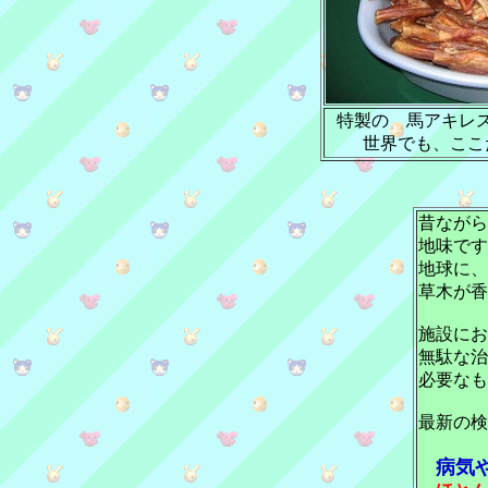
特製の 馬アキレ
世界でも、ここ
昔ながら
地味です
地球に、
草木が香
施設にお
無駄な
必要なも
最新の検
病気