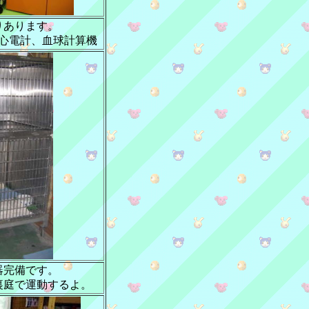
りあります。
心電計、血球計算機
器完備です。
裏庭で運動するよ。