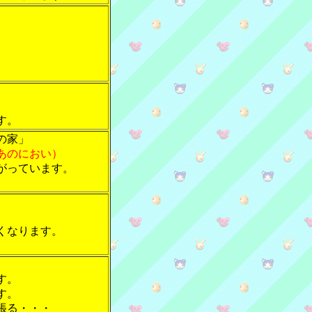
す。
の家」
あのにおい）
がっています。
。
くなります。
す。
す。
張る・・・