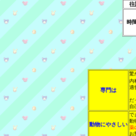
往
時
驚
内
適
専門は
だ
自
で
動
動物にやさしい
薬
お