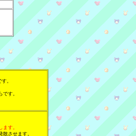
です。
らです。
します。
発散させます。