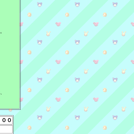
。
、
：００