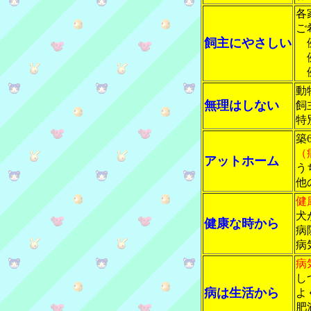
各
ご
飼主にやさしい
例
例
例
動
無理はしない
飼
特
築
（
アットホーム
う
他
健
犬
健康な時から
病
病
病
し
病は生活から
よ
肥