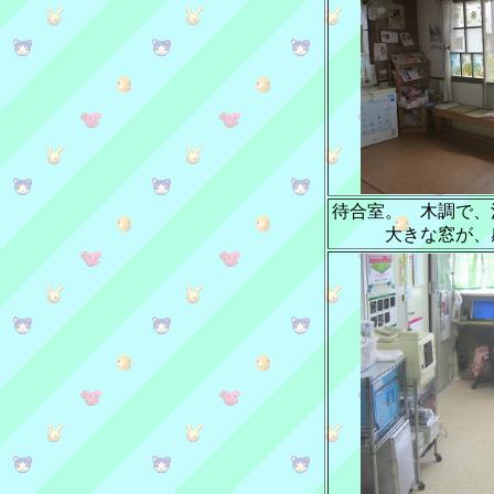
待合室。 木調で、
大きな窓が、