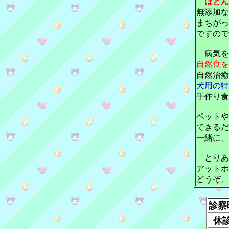
ほとん
無添加な
まちがっ
ですので
「病気を
自然食を
自然治癒
犬用の特
手作り食
ペットや
できるだ
一緒に、
「とりあ
アットホ
どうぞ、
診察
休