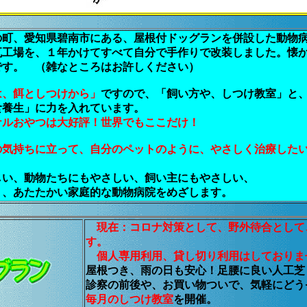
の町、愛知県碧南市にある、屋根付ドッグランを併設した動物
瓦工場を、１年かけてすべて自分で手作りで改装しました。懐
です。 （雑なところはお許しください）
は、餌としつけから」
ですので、「飼い方や、しつけ教室」と
食養生」に力を入れています。
ナルおやつは大好評！世界でもここだけ！
の気持ちに立って、自分のペットのように、やさしく治療した
しい、動物たちにもやさしい、飼い主にもやさしい、
く、あたたかい家庭的な動物病院をめざします。
現在：コロナ対策として、野外待合として
す。
個人専用利用、貸し切り利用はしておりま
屋根つき、雨の日も安心！足腰に良い人工芝
診察の前後や、お買い物ついで、気軽にどう
毎月のしつけ教室
を開催。