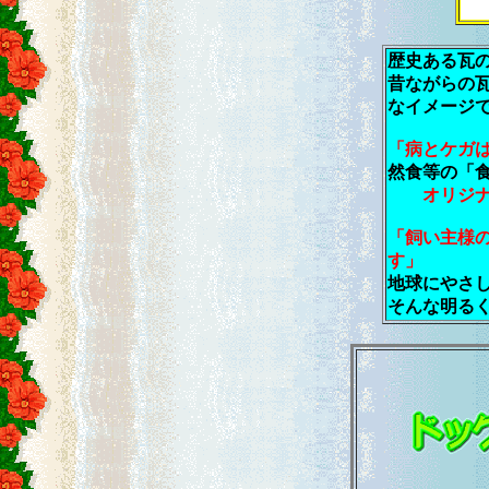
歴史ある瓦
昔ながらの
なイメージ
「病とケガ
然食等の「
オリジ
「飼い主様
す」
地球にやさ
そんな明る