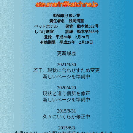
動物取り扱い業
責任者名 浅岡清至
ペットホテル 保管 動本第562号
しつけ教室 訓練 動本第563号
登録 平成20年 2月20日
有効期限 平成25年 2月19日
更新履歴
2021/9/30
若干、現状に合わせすため変更
新しいページを準備中
2020/4/20
現状と違う個所を修正
新しいページを準備中
2015/8/31
久々にいくらか修正中
2015/6/8