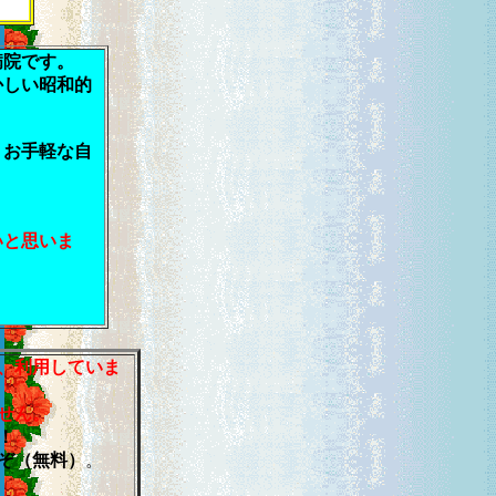
病院です。
かしい昭和的
、お手軽な自
いと思いま
、利用していま
せん。
！
ぞ（無料）
。