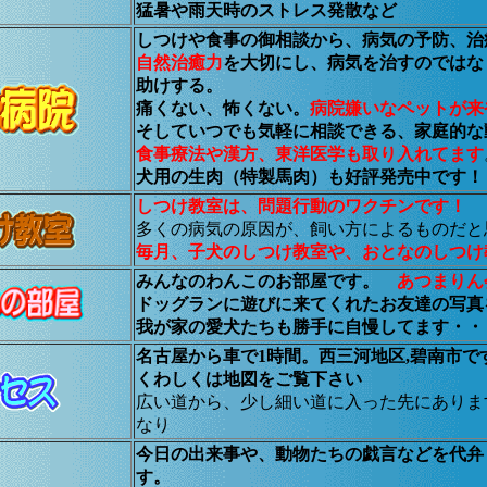
猛暑や雨天時のストレス発散など
しつけや食事の御相談から、病気の予防、治
自然治癒力
を大切にし、病気を治すのではな
助けする。
痛くない、怖くない。
病院嫌いなペットが来
そしていつでも
気軽に相談できる、家庭的な
食事療法や漢方、東洋医学も取り入れてます
犬用の生肉（特製馬肉）も好評発売中です！
しつけ教室は、問題行動のワクチンです！
多くの病気の原因が、飼い方によるものだと
毎月、子犬のしつけ教室や、おとなのしつけ
みんなのわんこのお部屋です。
あつまりん
ドッグランに遊びに来てくれたお友達の写真
我が家の愛犬たちも勝手に自慢してます・・
名古屋から車で1時間。西三河地区,碧南市で
くわしくは地図をご覧下さい
広い道から、少し細い道に入った先にありま
なり
今日の出来事や、動物たちの戯言などを代弁
す。