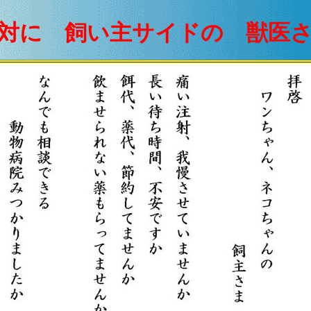
対に 飼い主サイドの 獣医