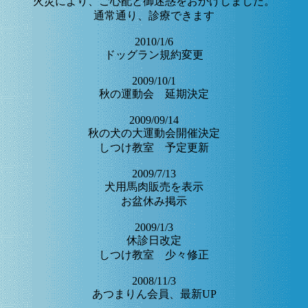
火災により、ご心配と御迷惑をおかけしました。
通常通り、診療できます
2010/1/6
ドッグラン規約変更
2009/10/1
秋の運動会 延期決定
2009/09/14
秋の犬の大運動会開催決定
しつけ教室 予定更新
2009/7/13
犬用馬肉販売を表示
お盆休み掲示
2009/1/3
休診日改定
しつけ教室 少々修正
2008/11/3
あつまりん会員、最新UP