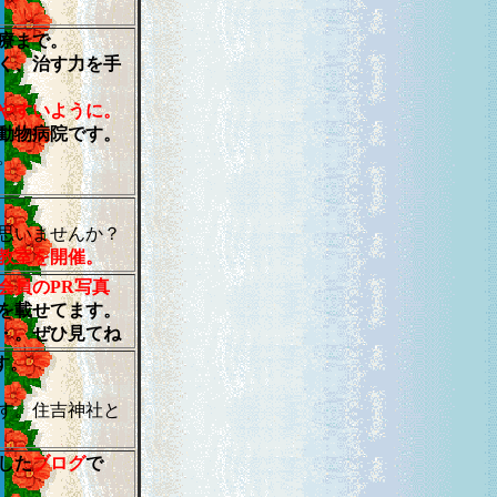
療まで。
く、治す力を手
やすいように。
動物病院です。
。
思いませんか？
教室を開催。
会員のPR写真
を載せてます。
・
。ぜひ見てね
す。
す。住吉神社と
した
ブログ
で