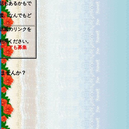
話もあるかもで
援、なんでもど
話題のリンクを
利用ください。
ティアも募集
ませんか？