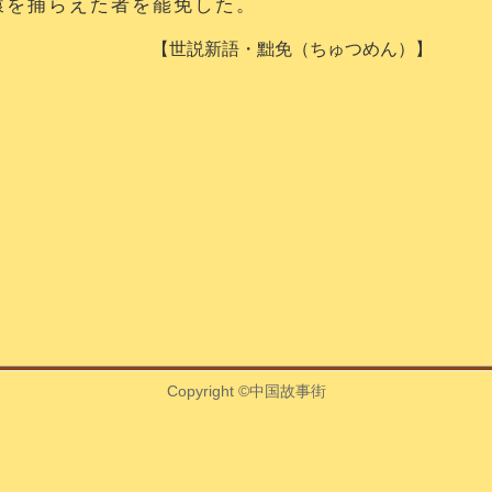
を捕らえた者を罷免した。
【世説新語・黜免（ちゅつめん）】
Copyright ©中国故事街