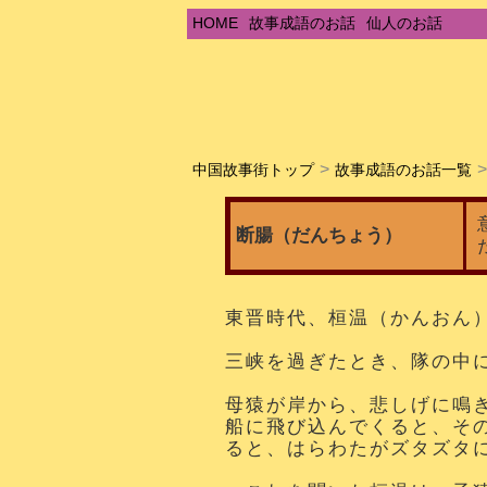
HOME
故事成語のお話
仙人のお話
中国故事街トップ
故事成語のお話一覧
断腸（だんちょう）
東晋時代、桓温（かんおん
三峡を過ぎたとき、隊の中
母猿が岸から、悲しげに鳴
船に飛び込んでくると、そ
ると、はらわたがズタズタ