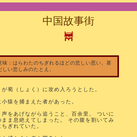
中国故事街
意味：はらわたのちぎれるほどの悲しい思い。甚
だしい悲しみのたとえ。
）が蜀（しょく）に攻め入ろうとした。
に小猿を捕まえた者があった。
き声をあげながら追うこと、百余里。 ついに
のまま息絶えてしまった。 その腹を割いてみ
にちぎれていた。