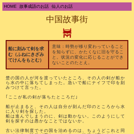
HOME
故事成語のお話
仙人のお話
中国故事街
意味：時勢が移り変わっていること
船に刻みて剣を求
を知らずに、かたくなに旧を守るこ
む（ふねにきざみ
と。状況の変化に応じることができ
てけんをもとむ）
ないことのたとえ。
楚の国の人が河を渡っていたところ、その人の剣が船か
ら水の中に落ちてしまった。急いで船にナイフで印を刻
みつけて言った。
｢ここが私の剣が落ちたところだ｣
船が止まると、その人は自分が刻んだ印のところから水
に入り剣を探した。
船は進んでしまうのに、剣は動かない。このようにして
剣を探すのは愚かなことではないか。
古い法律制度でその国を治めるのは、ちょうどこれと同