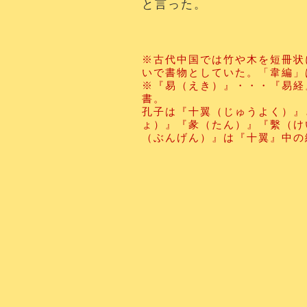
と言った。
※古代中国では竹や木を短冊状
いで書物としていた。「韋編」
※『易（えき）』・・・『易経
書。
孔子は『十翼（じゅうよく）』
ょ）』『彖（たん）』『繫（け
（ぶんげん）』は『十翼』中の