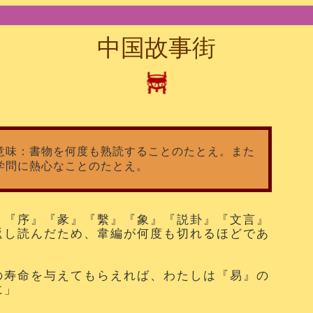
中国故事街
意味：書物を何度も熟読することのたとえ。また
学問に熱心なことのたとえ。
、『序』『彖』『繫』『象』『説卦』『文言』
返し読んだため、韋編が何度も切れるほどであ
の寿命を与えてもらえれば、わたしは『易』の
に」