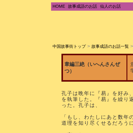
HOME
故事成語のお話
仙人のお話
中国故事街トップ
故事成語のお話一覧
韋編三絶（いへんさんぜ
つ）
孔子は晩年に『易』を好み
を執筆した。『易』を繰り
った。孔子は、
「もし、わたしにあと数年
道理を知り尽くせるだろう