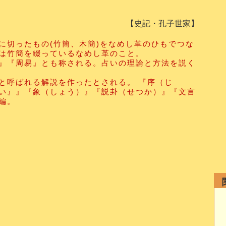
【史記・孔子世家】
に切ったもの(竹簡、木簡)をなめし革のひもでつな
は竹簡を綴っているなめし革のこと。
』『周易』とも称される。占いの理論と方法を説く
と呼ばれる解説を作ったとされる。 『序（じ
い』』『象（しょう）』『説卦（せつか）』『文言
編。