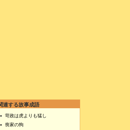
関連する故事成語
苛政は虎よりも猛し
喪家の狗