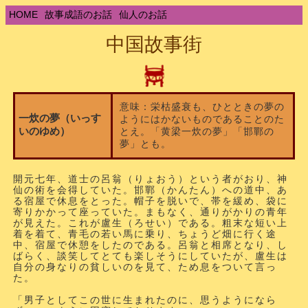
HOME
故事成語のお話
仙人のお話
中国故事街
意味：栄枯盛衰も、ひとときの夢の
一炊の夢（いっす
ようにはかないものであることのた
いのゆめ）
とえ。「黄梁一炊の夢」「邯鄲の
夢」とも。
開元七年、道士の呂翁（りょおう）という者がおり、神
仙の術を会得していた。邯鄲（かんたん）への道中、あ
る宿屋で休息をとった。帽子を脱いで、帯を緩め、袋に
寄りかかって座っていた。まもなく、通りがかりの青年
が見えた。これが盧生（ろせい）である。粗末な短い上
着を着て、青毛の若い馬に乗り、ちょうど畑に行く途
中、宿屋で休憩をしたのである。呂翁と相席となり、し
ばらく、談笑してとても楽しそうにしていたが、盧生は
自分の身なりの貧しいのを見て、ため息をついて言っ
た。
「男子としてこの世に生まれたのに、思うようになら