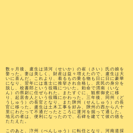
数ヶ月後、盧生は清河（せいか）の崔（さい）氏の娘を
娶った。妻は美しく、財産は益々増えたので、盧生は大
いに喜んだ。これより、着るもの乗る物も日に日に豪華
になり、翌年には進士に推挙され合格し、庶民の身分を
脱し、校書郎という役職についた。勅命で渭南（いな
ん）の県尉に任ぜられた。またすぐに、観察御史に移
り、起居舎人という役職にかわった。三年後、同州（ど
うしゅう）の長官となり、また陝州（せんしゅう）の長
官に移った。盧生は土木工事を好み、陝州の西から八十
里にわたって不通だったところに運河を掘って通した。
地元の者は、便利になったので、石碑を建てて彼の徳を
たたえた。
このあと、汴州（べんしゅう）に転任となり、河南道採