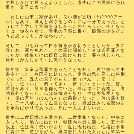
で押しかけて捕らえようとした。盧生はこの災難に恐れ
驚き、妻子に言った。
「わしは山東に家があり、良い畑が五頃
（約2900アー
ル）
もあり、飢えと寒さをしのぐには十分であった。ど
うして苦労して官禄をほしがったのだろうか。今となっ
ては、短衣を着て、青毛の子馬に乗り、邯鄲の道を行こ
うと思っても、かなわない」
そして、刀を取って自ら首をかき切ろうとしたが、妻に
救われ、死を免れた。この罪に関係した者は皆死罪とな
ったが、盧生だけは宦官に助けられて、罪を減じられ、
驩州（かんしゅう）に流罪となった。
数年後、皇帝は冤罪であったことを知り、再び救って中
書令とした。燕国公に封じられ、皇帝の思し召しは格別
であった。五人の息子があり、倹（けん）、伝（で
ん）、位（い）、倜（てき）、倚（い）といった。皆、
才能があり、器量を備えていた。倹は進士に合格し、考
功員外となった。伝は侍御史となり、位は大常丞とな
り、倜は万年（ばんねん）の県尉となった。倚は最も賢
く、二十八歳にして左襄となった。姻戚はみな名望のあ
る家柄ばかりであった。孫は十人あまりいた。
盧生は二度辺境に左遷され、二度宰相となった。中央に
入ったり、地方に出たり、朝廷内を巡り回った。五十年
以上、位は高く勢いがあり、世に現れ出た。性格は非常
に贅沢で、遊びを好み、奥屋敷に入れた女たちは皆第一