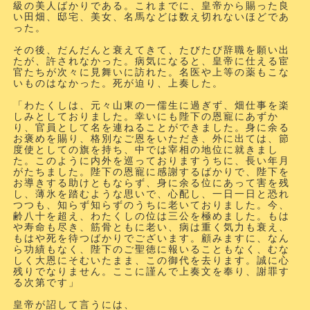
級の美人ばかりである。これまでに、皇帝から賜った良
い田畑、邸宅、美女、名馬などは数え切れないほどであ
った。
その後、だんだんと衰えてきて、たびたび辞職を願い出
たが、許されなかった。病気になると、皇帝に仕える宦
官たちが次々に見舞いに訪れた。名医や上等の薬もこな
いものはなかった。死が迫り、上奏した。
「わたくしは、元々山東の一儒生に過ぎず、畑仕事を楽
しみとしておりました。幸いにも陛下の恩寵にあずか
り、官員として名を連ねることができました。身に余る
お褒めを賜り、格別なご恩をいただき、外に出ては、節
度使としての旗を持ち、中では宰相の地位に就きまし
た。このように内外を巡っておりますうちに、長い年月
がたちました。陛下の恩寵に感謝するばかりで、陛下を
お導きする助けともならず、身に余る位にあって害を残
し、薄氷を踏むような思いで、心配し、一日一日と恐れ
つつも、知らず知らずのうちに老いておりました。今、
齢八十を超え、わたくしの位は三公を極めました。もは
や寿命も尽き、筋骨ともに老い、病は重く気力も衰え、
もはや死を待つばかりでございます。顧みますに、なん
ら功績もなく、陛下のご聖徳に報いることもなく、むな
しく大恩にそむいたまま、この御代を去ります。誠に心
残りでなりません。ここに謹んで上奏文を奉り、謝罪す
る次第です」
皇帝が詔して言うには、