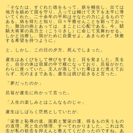
「そなたは、すぐれた徳をもって、朕を輔佐し、出ては
地方を鎮めて国を守り、入っては輔けて天下を太平に導
いてくれた。二十余年の平和はそなたの力によるもので
ある。病を得たと知り、日々平癒せんことを願っておっ
た。難治の病とあっては、まことに心配である。今、驃
騎大将軍の高力士（こうりきし）に命じて見舞わせる。
しかと治療し、我がために自愛せよ。あきらめず、快癒
する希望を持つように」
と。しかし、この日の夕方、死んでしまった。
盧生はあくびをして伸びをすると、目を覚ました。見る
と、自分の体は宿屋の中で横になっており、呂翁がかた
わらに座っていた。主人が蒸していた黍はまだ煮えてお
らず、元のままである。盧生は跳び起きると言った。
「夢だったのか」
呂翁が盧生に向かって言った。
「人生の楽しみとはこんなものじゃ」
盧生はしばらく茫然としていたが、
「栄誉と恥辱の道、困窮と繁栄の運、得るもの失うもの
の道理、死と生の情理、すべてわかりました。これは先
生が私の欲念を抑えんと教えてくださったのですね。あ