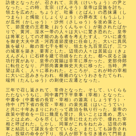
訪使となったが、召されて、京兆（けいちょう）の尹と
なった。この時、玄宗（げんそう）皇帝は蛮族を討ち、
領土を広めた。ちょうど、吐蕃（とばん）の悉抹邏（し
つまら）と燭龍（しょくりょう）の莽布支（もうふし）
が瓜州（かしゅう）・沙州（さしゅう）を攻め落とし
て、節度使の王君毚（おうくんちゃく）が殺されたばか
りで、黄河、湟水一帯の人々は大いに驚き恐れた。皇帝
は将軍としての才能のある者を考えたすえ、ついに盧生
を御史大夫中丞・河西道節度使に任命した。大いに異民
族を破り、敵の首七千を斬り、領土を九百里広げ、三つ
の城塞を築き、要害とした。辺境の人々は居延山（きょ
えんざん）に石碑を建て功績をたたえた。都へ戻ると論
功行賞があり、皇帝の賞賜は非常に厚かった。吏部侍郎
に転任となり、戸部尚書兼御史大夫に移った。当時、声
望は高く、人々に慕われた。ところが、これが時の宰相
に大いに忌みきらわれ、根拠のないうわさをたてられ、
端州（たんしゅう）の刺使に左遷となった。
三年で召し返されて、常侍となった。そして、いくらも
たたないうちに、同中書門下平章事
（宰相）
となった。
中書令
（中書省の長官・宰相）
の簫嵩（しょうすう）・
侍中
（門下省の長官・宰相）
の裴光庭（はいこうてい）
と共に十年あまりにわたって政治を執り行った。皇帝の
政策や密命を一日に幾度も受け、良いことは進め、悪い
ことは止め、心を尽くして皇帝に仕えたので、優れた宰
相と呼ばれた。しかし、同輩がこれをねたみ、辺境の将
軍と結託して謀反を企てていると、またしても誣告され
た。投獄の命令が下り、役人が部下を引き連れて門前ま