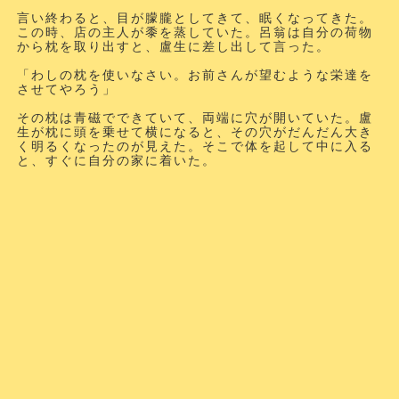
言い終わると、目が朦朧としてきて、眠くなってきた。
この時、店の主人が黍を蒸していた。呂翁は自分の荷物
から枕を取り出すと、盧生に差し出して言った。
「わしの枕を使いなさい。お前さんが望むような栄達を
させてやろう」
その枕は青磁でできていて、両端に穴が開いていた。盧
生が枕に頭を乗せて横になると、その穴がだんだん大き
く明るくなったのが見えた。そこで体を起して中に入る
と、すぐに自分の家に着いた。