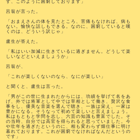
ず、このように困窮しております」
呂翁が言った。
「おまえさんの体を見たところ、苦痛もなければ、病も
ない。愉快な話しもできる。なのに、困窮していると嘆
くのは、どういう訳じゃ」
盧生が答えた。
「私はいい加減に生きているに過ぎません。どうして楽
しいなどといえましょうか」
呂翁が、
「これが楽しくないのなら、なにが楽しい」
と聞くと、盧生は言った。
「男がこの世に生まれたからには、功績を挙げて名をあ
げ、外では将軍として中では宰相として働き、贅沢な食
事をし、優美な音楽を選んで聴き、一族は栄え、一家は
豊かになる。そうなって初めて楽しいと言えましょう。
私はもともと学問を志し、六芸の知識も豊富でした。そ
の当時、自分では高官を得られると思っていました。今
や壮年を過ぎたというのに、相も変わらず畑仕事に明け
暮れております。これが困窮でなければなんだというの
です」