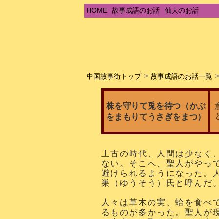
HOME
故事成語のお話
仙人のお話
中国故事街トップ
故事成語のお話一覧
株を守りて兎を待つ（かぶ
をまもりてうさぎをまつ）
上古の時代、人間は少なく
ない。そこへ、聖人がやっ
避けられるようになった。
巣（ゆうそう）氏と呼んだ
人々は草木の実、蛤を食べ
るものが多かった。聖人が