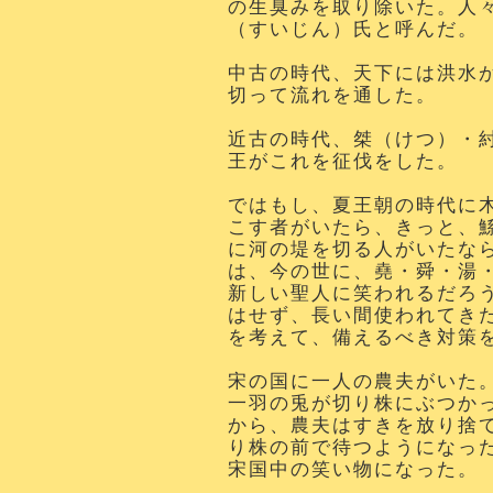
の生臭みを取り除いた。人
（すいじん）氏と呼んだ。
中古の時代、天下には洪水
切って流れを通した。
近古の時代、桀（けつ）・
王がこれを征伐をした。
ではもし、夏王朝の時代に
こす者がいたら、きっと、
に河の堤を切る人がいたな
は、今の世に、堯・舜・湯
新しい聖人に笑われるだろ
はせず、長い間使われてき
を考えて、備えるべき対策
宋の国に一人の農夫がいた。
一羽の兎が切り株にぶつか
から、農夫はすきを放り捨
り株の前で待つようになっ
宋国中の笑い物になった。