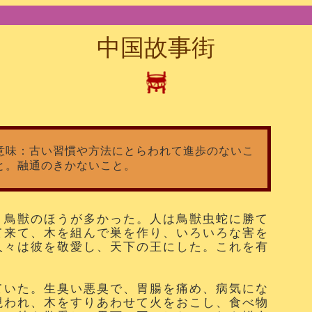
中国故事街
意味：古い習慣や方法にとらわれて進歩のないこ
と。融通のきかないこと。
、鳥獣のほうが多かった。人は鳥獣虫蛇に勝て
て来て、木を組んで巣を作り、いろいろな害を
人々は彼を敬愛し、天下の王にした。これを有
。
ていた。生臭い悪臭で、胃腸を痛め、病気にな
現われ、木をすりあわせて火をおこし、食べ物