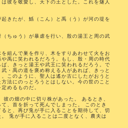
々は彼を敬愛し、天下の王とした。これを燧人
が起きたが、鯀（こん）と禹（う）が河の堤を
紂（ちゅう）が暴虐を行い、殷の湯王と周の武
木を組んで巣を作り、木をすりあわせて火をお
鯀や禹に笑われるだろう。もし、殷・周の時代
らば、きっと湯王や武王に笑われるだろう。で
・武・禹の道を褒め称える人があれば、きっと
う。このように、聖人は遙か古にしたがおうと
た方法にのっとろうとはしない。今の世のこと
を定めるものだ。
 彼の畑の中に切り株があった。 あるとき、
って、首を折って死んでしまった。 このとき
てると、再び兎が手に入ることを期待して、切
た。 兎が手に入ることは二度となく、農夫は