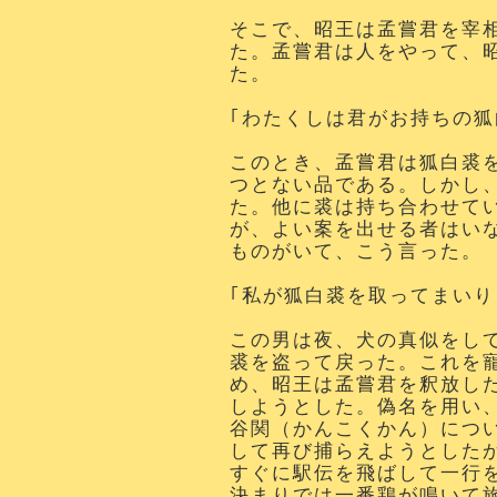
そこで、昭王は孟嘗君を宰
た。孟嘗君は人をやって、
た。
｢わたくしは君がお持ちの狐
このとき、孟嘗君は狐白裘
つとない品である。しかし
た。他に裘は持ち合わせて
が、よい案を出せる者はい
ものがいて、こう言った。
｢私が狐白裘を取ってまいり
この男は夜、犬の真似をし
裘を盗って戻った。これを
め、昭王は孟嘗君を釈放し
しようとした。偽名を用い
谷関（かんこくかん）につ
して再び捕らえようとした
すぐに駅伝を飛ばして一行
決まりでは一番鶏が鳴いて