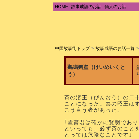
HOME
故事成語のお話
仙人のお話
中国故事街トップ
故事成語のお話一覧
鶏鳴狗盗（けいめいくと
う）
斉の湣王（びんおう）の二
ことになった。秦の昭王は
こう言う者があった。
｢孟嘗君は確かに賢明であ
といっても、必ず斉のこと
とっては危険なことです｣