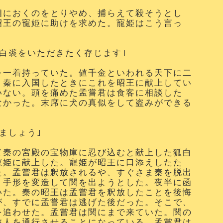
相におくのをとりやめ、捕らえて殺そうとし
昭王の寵姫に助けを求めた。寵姫はこう言っ
白裘をいただきたく存じます｣
を一着持っていた。値千金といわれる天下に二
、秦に入国したときにこれを昭王に献上してい
いない。頭を痛めた孟嘗君は食客に相談した
なかった。末席に犬の真似をして盗みができる
ましょう｣
て秦の宮殿の宝物庫に忍び込むと献上した狐白
寵姫に献上した。寵姫が昭王に口添えしたた
た。孟嘗君は釈放されるや、すぐさま秦を脱出
、手形を変造して関を出ようとした。夜半に函
いた。秦の昭王は孟嘗君を釈放したことを後悔
が、すでに孟嘗君は逃げた後だった。そこで、
を追わせた。孟嘗君は関にまで来ていた。関の
旅人を通行させることになっている。孟嘗君は