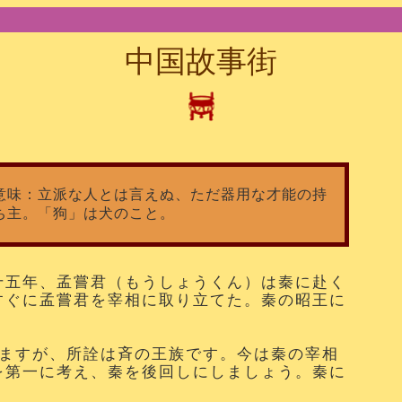
中国故事街
意味：立派な人とは言えぬ、ただ器用な才能の持
ち主。「狗」は犬のこと。
十五年、孟嘗君（もうしょうくん）は秦に赴く
すぐに孟嘗君を宰相に取り立てた。秦の昭王に
りますが、所詮は斉の王族です。今は秦の宰相
を第一に考え、秦を後回しにしましょう。秦に