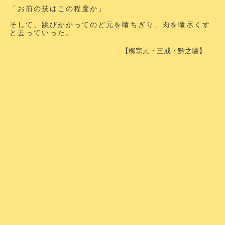
「お前の技はこの程度か」
そして、跳びかかってのど元を喰ちぎり、肉を喰尽くす
と去っていった。
【柳宗元・三戒・黔之驢】