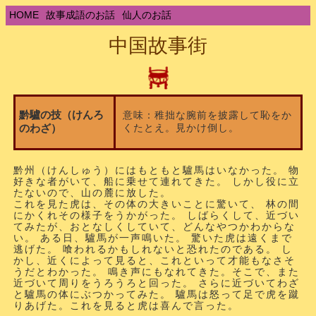
HOME
故事成語のお話
仙人のお話
中国故事街
黔驢の技（けんろ
意味：稚拙な腕前を披露して恥をか
くたとえ。見かけ倒し。
のわざ）
黔州（けんしゅう）にはもともと驢馬はいなかった。 物
好きな者がいて、船に乗せて連れてきた。 しかし役に立
たないので、山の麓に放した。
これを見た虎は、その体の大きいことに驚いて、 林の間
にかくれその様子をうかがった。 しばらくして、近づい
てみたが、おとなしくしていて、どんなやつかわからな
い。 ある日、驢馬が一声鳴いた。 驚いた虎は遠くまで
逃げた。 喰われるかもしれないと恐れたのである。 し
かし、近くによって見ると、これといって才能もなさそ
うだとわかった。 鳴き声にもなれてきた。そこで、また
近づいて周りをうろうろと回った。 さらに近づいてわざ
と驢馬の体にぶつかってみた。 驢馬は怒って足で虎を蹴
りあげた。これを見ると虎は喜んで言った。