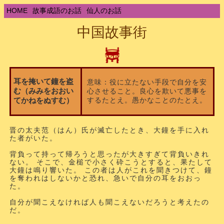
HOME
故事成語のお話
仙人のお話
中国故事街
耳を掩いて鐘を盗
意味：役に立たない手段で自分を安
む（みみをおおい
心させること。良心を欺いて悪事を
するたとえ。愚かなことのたとえ。
てかねをぬすむ）
晋の太夫范（はん）氏が滅亡したとき、大鐘を手に入れ
た者がいた。
背負って持って帰ろうと思ったが大きすぎて背負いきれ
ない。 そこで、金槌で小さく砕こうとすると、果たして
大鐘は鳴り響いた。 この者は人がこれを聞きつけて、鐘
を奪われはしないかと恐れ、急いで自分の耳をおおっ
た。
自分が聞こえなければ人も聞こえないだろうと考えたの
だ。