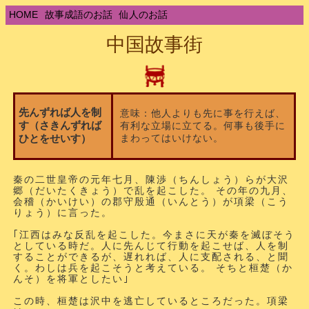
HOME
故事成語のお話
仙人のお話
中国故事街
先んずれば人を制
意味：他人よりも先に事を行えば、
す（さきんずれば
有利な立場に立てる。何事も後手に
まわってはいけない。
ひとをせいす）
秦の二世皇帝の元年七月、陳渉（ちんしょう）らが大沢
郷（だいたくきょう）で乱を起こした。 その年の九月、
会稽（かいけい）の郡守殷通（いんとう）が項梁（こう
りょう）に言った。
｢江西はみな反乱を起こした。今まさに天が秦を滅ぼそう
としている時だ。人に先んじて行動を起こせば、人を制
することができるが、遅れれば、人に支配される、と聞
く。わしは兵を起こそうと考えている。 そちと桓楚（か
んそ）を将軍としたい｣
この時、桓楚は沢中を逃亡しているところだった。項梁