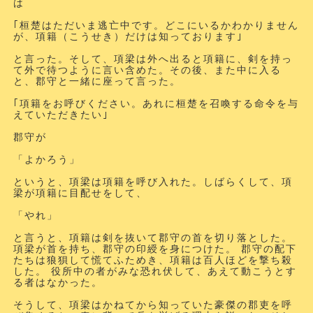
は
｢桓楚はただいま逃亡中です。どこにいるかわかりません
が、項籍（こうせき）だけは知っております｣
と言った。そして、項梁は外へ出ると項籍に、剣を持っ
て外で待つように言い含めた。その後、また中に入る
と、郡守と一緒に座って言った。
｢項籍をお呼びください。あれに桓楚を召喚する命令を与
えていただきたい｣
郡守が
「よかろう」
というと、項梁は項籍を呼び入れた。しばらくして、項
梁が項籍に目配せをして、
「やれ」
と言うと、項籍は剣を抜いて郡守の首を切り落とした。
項梁が首を持ち、郡守の印綬を身につけた。 郡守の配下
たちは狼狽して慌てふためき、項籍は百人ほどを撃ち殺
した。 役所中の者がみな恐れ伏して、あえて動こうとす
る者はなかった。
そうして、項梁はかねてから知っていた豪傑の郡吏を呼