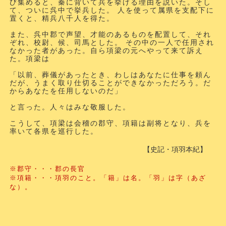
び集めると、秦に背いて兵を挙げる理由を説いた。そし
て、ついに呉中で挙兵した。 人を使って属県を支配下に
置くと、精兵八千人を得た。
また、呉中郡で声望、才能のあるものを配置して、それ
ぞれ、校尉、候、司馬とした。 その中の一人で任用され
なかった者があった。自ら項梁の元へやって来て訴え
た。項梁は
「以前、葬儀があったとき、わしはあなたに仕事を頼ん
だが、うまく取り仕切ることができなかっただろう。だ
からあなたを任用しないのだ」
と言った。人々はみな敬服した。
こうして、項梁は会稽の郡守、項籍は副将となり、兵を
率いて各県を巡行した。
【史記・項羽本紀】
※郡守・・・郡の長官
※項籍・・・項羽のこと。「籍」は名。「羽」は字（あざ
な）。