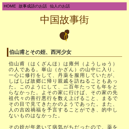
HOME
故事成語のお話
仙人のお話
中国故事街
伯山甫とその姪、西河少女
伯山甫（はくざんほ）は雍州（ようしゅう）
の人である。崋山（かざん）の山中に入り、
一心に修行をして、丹薬を服用していたが、
しばしば故郷に帰り親戚を訪ねることもあっ
た。このようにして、二百年たっても年をと
らなかった。よその家に行けば、その家の先
祖代々の善行悪行を数え上げること、まるで
その目で見てきたかのようであった。また、
人の吉凶禍福を予言することができ、的中し
ないものはなかった。
その姪が年老いて病気がちだったので、薬を