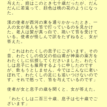
与えた。姪はこのとき七十歳だったが、だん
だんに若返って、顔色は桃の花のようになっ
た。
漢の使者が西河の東を通りかかったとき、一
人の女が老人を笞で打っているのを見かけ
た。老人は髪が真っ白で、跪いて笞を受けて
いる。使者が怪しんで訳をたずねると、女が
答えた。
「これはわたくしの息子にございます。その
昔、わたくしの伯父の伯山甫が神薬の薬方を
わたくしに伝授してくださいました。わたく
しは息子にも服用するように申したのです
が、飲もうとしません。今ではこんなに老い
ぼれて、わたくしの足にも追いつけないので
す。それで怒って、笞を与えているのです」
使者が女と息子の歳を聞くと、女が答えた。
「わたくしは二百三十歳、息子は七十歳でご
ざいます」