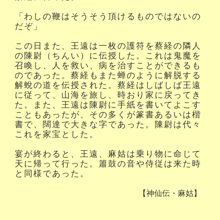
「わしの鞭はそうそう頂けるものではないの
だぞ」
この日また、王遠は一枚の護符を蔡経の隣人
の陳尉（ちんい）に伝授した。これは鬼魔を
召喚し、人を救い、病を治すことができるも
のであった。蔡経もまた蝉のように解脱する
解蛻の道を伝授された。蔡経はしばしば王遠
に従って、山海を旅し、時おり家に戻ってき
た。また、王遠は陳尉に手紙を書いてよこす
こともあったが、その多くが篆書あるいは楷
書で、闊達で大きな字であった。陳尉は代々
これを家宝とした。
宴が終わると、王遠、麻姑は乗り物に命じて
天に帰って行った。簫鼓の音や侍従は来た時
と同様であった。
【神仙伝・麻姑】