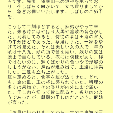
ろです。先頃、蓬莱山への巡視を承ってお
り、今しばらく向かいて、立ち戻りましてか
ら、急ぎお伺いいたします。しばしのご猶予
を」
こうして二刻ほどすると、麻姑がやって来
た。来る時にはやはり人馬や簫鼓の音色がし
た。到着してみると、侍従の者は王遠の官人
の半分ほどであった。蔡経はまた、一家を挙
げて出迎えた。それは美しい女の人で、年の
頃は十八九、頭の頂で髷を結い、残りの髪は
腰まで垂らしている。衣には模様があり、錦
ではないのに、輝くばかりの色つやで形容の
しようがない。麻姑が進み出て、王遠に拝謁
した。王遠も立ち上がった。
座を定めると、食事を運び込ませた。どれ
も、金の皿、玉の杯に盛られていた。料理の
多くは果物で、その香りが内外にまで届い
た。干し肉を切って皆に配ると、炙り肉のよ
うであったが、麒麟の干し肉だという。麻姑
が言った。
「お目に掛かりましてから、すでに東海が三