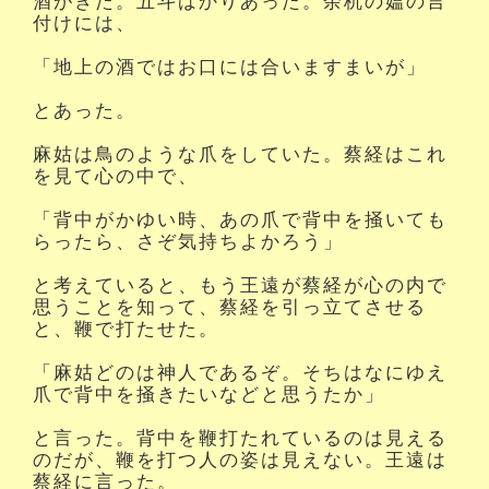
酒がきた。五斗ばかりあった。余杭の媼の言
付けには、
「地上の酒ではお口には合いますまいが」
とあった。
麻姑は鳥のような爪をしていた。蔡経はこれ
を見て心の中で、
「背中がかゆい時、あの爪で背中を掻いても
らったら、さぞ気持ちよかろう」
と考えていると、もう王遠が蔡経が心の内で
思うことを知って、蔡経を引っ立てさせる
と、鞭で打たせた。
「麻姑どのは神人であるぞ。そちはなにゆえ
爪で背中を掻きたいなどと思うたか」
と言った。背中を鞭打たれているのは見える
のだが、鞭を打つ人の姿は見えない。王遠は
蔡経に言った。