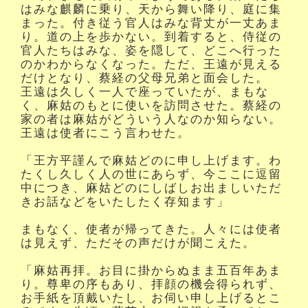
はみな麒麟に乗り、天から舞い降り、庭に集
まった。付き従う官人はみな背丈が一丈あま
り。道の上を歩かない。到着すると、侍従の
官人たちはみな、姿を隠して、どこへ行った
のかわからなくなった。ただ、王遠が見える
だけとなり、蔡経の父母兄弟と面会した。
王遠は久しく一人で座っていたが、まもな
く、麻姑のもとに使いを訪問させた。蔡経の
家の者は麻姑がどういう人なのか知らない。
王遠は使者にこう言わせた。
「王方平謹んで麻姑どのに申し上げます。わ
たくし久しく人の世にあらず、今ここに逗留
中につき、麻姑どのにしばしお出ましいただ
きお話などをいたしたく存知ます」
まもなく、使者が帰ってきた。人々には使者
は見えず、ただその声だけが聞こえた。
「麻姑再拝。お目に掛からぬまま五百年あま
り。尊卑の序もあり、拝顔の機会得られず、
お手紙を頂戴いたし、お伺い申し上げるとこ