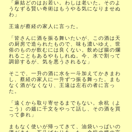
「麻姑どのはお若い。わしは老いた。そのよ
うなずる賢い奇術はもうやる気になりませぬ
わ」
王遠が蔡経の家人に言った。
「皆さんに酒を振る舞いたいが、この酒は天
の厨房で造られたもので、味も濃いゆえ、世
俗のものが飲むには良くない。飲めば腸の爛
れることもあるやもしれぬ。今、水で割って
調節するが、気を悪うされるな」
そこで、一升の酒に水を一斗加えてかきまわ
し、蔡経の家人に一升ずつ振る舞った。まも
なく酒がなくなり、王遠は左右の者に言っ
た。
「遠くから取り寄せるまでもない。余杭（よ
こう）の媼に千文をやって話し、その酒を買
って参れ」
まもなく使いが帰ってきて、油袋いっぱいの