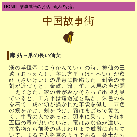
HOME
故事成語のお話
仙人のお話
中国故事街
麻 姑～爪の長い仙女
漢の孝恒帝（こうかんてい）の時、神仙の王
遠（おうえん）、字は方平（ほうへい）が蔡
経（さいけい）の屋敷に降臨した。到着の時
刻が近づくと、金鼓、簫、笛、人馬の声が聞
こえてきた。家の者がみなそろって出迎え見
ていると、王方平は遠遊冠を戴き、朱色の衣
を着て、虎の頭が描かれた革袋を佩し、五色
の綬をかけ、剣を帯び、鬚はまばらで黄色
く、中背の人であった。羽車に乗り、それを
五匹の竜が曳いていた。竜はみな色が違い、
旗指物から前後の供まわりまで威厳に満ちて
いて、まるで大将軍のようである。楽士たち