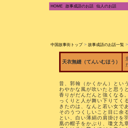
HOME
故事成語のお話
仙人のお話
中国故事街トップ
故事成語のお話一覧
天衣無縫（てんいむほう）
昔、郭翰（かくかん）とい
わやかな風が吹いたと思うと
香りがだんだんと強くなる
っくりと人が舞い下りてく
きたのは、なんと若い女で
そのうつくしいこと目に余
とい、白い薄絹の肩掛けを
凰の帽子をかぶり、瓊文九