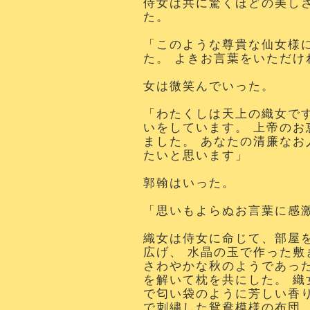
侍女は共に驚くほどの美し
た。
「このような尊貴な仙女様
た。 よきお言葉をいただけ
女は微笑んでいった。
「わたくしは天上の織女で
いをしています。 上帝の
ました。 あなたの清廉な
たいと思います」
郭翰はいった。
「思いもよらぬお言葉に感
織女は侍女に命じて、部屋
広げ、 水晶の玉で作った敷
さわやかな秋のようであっ
を解いて枕を共にした。 織
で匂い袋のように芳しい香
で刺繍した鴛鴦模様の布団