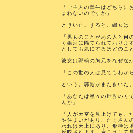
「ご主人の牽牛はどちらに
まわないのですか」
ときいた。すると、織女は
「男女のことがあの人と何
く銀河に隔てられておりま
としても気にするほどのこ
彼女は郭翰の胸元をなぜな
「この世の人は見てもわか
という。郭翰がまたきいた
「あなたは星々の世界の方
んか」
「人が天空を見上げても、
や住まいがあり、たくさん
われは天上にあり、形枠は
反映されます。今こうして