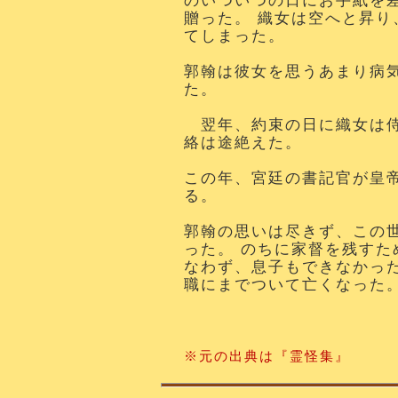
のいついつの日にお手紙を
贈った。 織女は空へと昇
てしまった。
郭翰は彼女を思うあまり病
た。
翌年、約束の日に織女は侍
絡は途絶えた。
この年、宮廷の書記官が皇
る。
郭翰の思いは尽きず、この
った。 のちに家督を残すた
なわず、息子もできなかっ
職にまでついて亡くなった
※元の出典は『霊怪集』