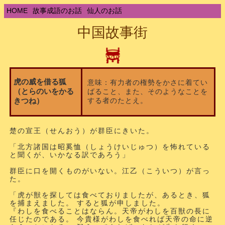
HOME
故事成語のお話
仙人のお話
中国故事街
虎の威を借る狐
意味：有力者の権勢をかさに着てい
（とらのいをかる
ばること、また、そのようなことを
する者のたとえ。
きつね）
楚の宣王（せんおう）が群臣にきいた。
「北方諸国は昭奚恤（しょうけいじゅつ）を怖れている
と聞くが、いかなる訳であろう」
群臣に口を開くものがいない。江乙（こういつ）が言っ
た。
「虎が獣を探しては食べておりましたが、あるとき、狐
を捕まえました。 すると狐が申しました。
『わしを食べることはならん。天帝がわしを百獣の長に
任じたのである。 今貴様がわしを食べれば天帝の命に逆