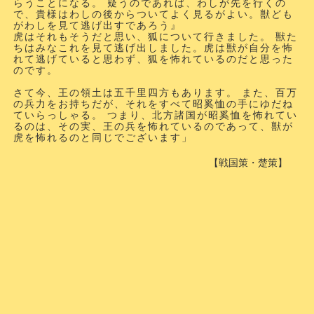
らうことになる。 疑うのであれば、わしが先を行くの
で、貴様はわしの後からついてよく見るがよい。獣ども
がわしを見て逃げ出すであろう』
虎はそれもそうだと思い、狐について行きました。 獣た
ちはみなこれを見て逃げ出しました。虎は獣が自分を怖
れて逃げていると思わず、狐を怖れているのだと思った
のです。
さて今、王の領土は五千里四方もあります。 また、百万
の兵力をお持ちだが、それをすべて昭奚恤の手にゆだね
ていらっしゃる。 つまり、北方諸国が昭奚恤を怖れてい
るのは、その実、王の兵を怖れているのであって、獣が
虎を怖れるのと同じでございます」
【戦国策・楚策】