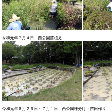
令和元年７月４日 西公園苗植え
令和元年６月２９日～７月１日 西公園株分け・苗田作り