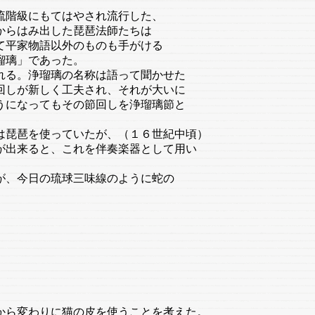
階級にもてはやされ流行した、
らはみ出した琵琶法師たちは
平家物語以外のものも手がける
瑠璃」であった。
る。浄瑠璃の名称は語って聞かせた
しが新しく工夫され、それが大いに
になってもその節回しを浄瑠璃節と
琵琶を使っていたが、（１６世紀中頃）
出来ると、これを伴奏楽器として用い
、今日の琉球三味線のように蛇の
から変わりに猫の皮を使うことを考えた。