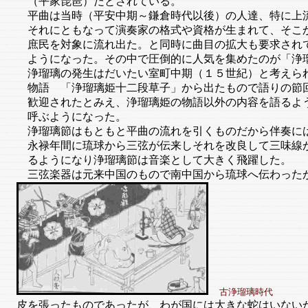
（平家琵琶）だとされている。
平曲は当時（平安中期～鎌倉時代以後）の人達、特に上流
それにともなって演奏家の格式や資格が生まれて、そこか
庶民を対象に流れ出た。と同時に曲目の拡大も要求されて
ようになった。その中で圧倒的に人気を集めたのが「浄
浄瑠璃の発生はだいたい室町中期（１５世紀）と考えられ
物語 「浄瑠璃姫十二段草子」から出たもので語りの節回
歓迎されたとみえ、浄瑠璃姫の物語以外の内容を語るよう
呼ぶようになった。
浄瑠璃節はもともと平曲の流れを引くものだから伴奏には
永禄年間に琉球から三弦が伝来しそれを改良して三味線が
るようになり浄瑠璃節は音楽として大きく飛躍した。
三弦楽器は元来中国のもので南中国から琉球へ伝わったが
古浄瑠璃時代
皮を張ったものであったが、わが国には大きな蛇はいない