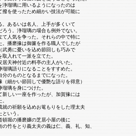
を浄瑠璃に用いるようになったのは
て撥を使ったため細かい技法が可能に
る。あるいは名人、上手が多くいて
だろう。浄瑠璃の場合も例外でない。
立て人気を争った。それらの中で特に
た。播磨掾は御簾を作る職人でしたが
（武勇に憂いを込め節回しも巧みで
を取入れて一派を立てた。
居天神付近の料亭の主人がいた。
浄瑠璃語りになることをすすめた。
自分のものとなるまでになった。
掾（細かい節回しで優艶な語りを得意）
浄瑠璃を身につけた。
新しい一座を作ったが、加賀掾には
た。
就の祈願を込めお篭もりをした理太夫
たという。
頓堀の播磨嬢の芝居小屋の後に
衛の竹をとり義太夫の義は仁、義、礼、知、