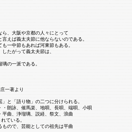
ら、大阪や京都の人々にとって
と言えば義太夫節に他ならないのである。
ても一中節もあれば河東節もある。
。したがって義太夫節は、
瑠璃の一派である。
庄一著より
」と「語り物」の二つに分けられる。
・朗詠、催馬楽、地唄、長唄、端唄、小唄
平曲、浄瑠璃、説経、祭文、浪曲
されている。
もので、芸能としての祖先は平曲