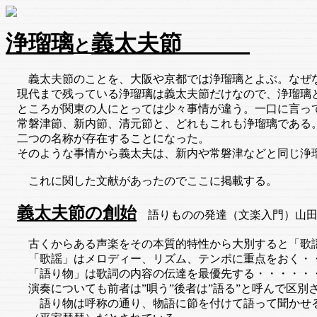
浄瑠璃
義太夫節
と
義太夫節のことを、大阪や京都では浄瑠璃とよぶ。なぜな
現代まで残っている浄瑠璃は義太夫節だけなので、浄瑠璃
ところが関東の人にとっては少々事情が違う。一口に言っ
常磐津節、新内節、清元節と、どれもこれも浄瑠璃である
二つの名称が存在することになった。
そのような事情から義太夫は、新内や常磐津などと同じ浄
これに関した文献があったのでここに掲載する。
義太夫節の創始
語りものの発達（文楽入門）山田
古くからある声楽をその本質的特性から大別すると「歌謡
「歌謡」はメロディー、リズム、テンポに重点をおく・・
「語り物」は歌詞の内容の伝達を最優先する・・・・・・
演奏についても前者は”唄う”後者は”語る”と呼んで区別
語り物は呼称の通り、物語に節を付けて語って聞かせる