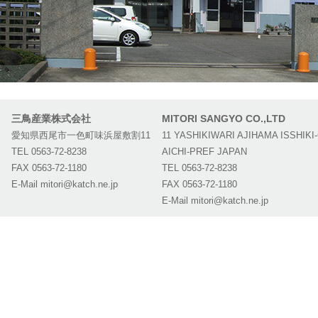
三鳥産業株式会社
MITORI SANGYO CO.,LTD
愛知県西尾市一色町味浜屋敷割11
11 YASHIKIWARI AJIHAMA ISSHIKI
TEL 0563-72-8238
AICHI-PREF JAPAN
FAX 0563-72-1180
TEL 0563-72-8238
E-Mail
mitori@katch.ne.jp
FAX 0563-72-1180
E-Mail
mitori@katch.ne.jp