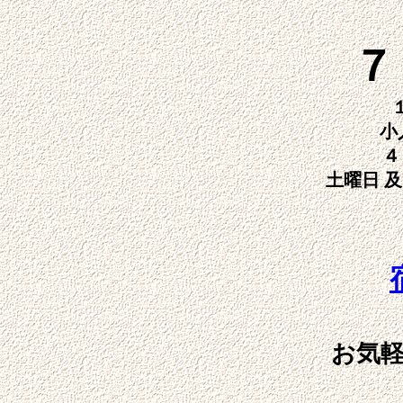
７
１０名様以上
小
４
土曜日 
お気