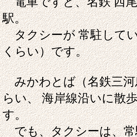
電車ですと、名鉄 西尾
駅。
タクシーが 常駐してい
くらい）です。
みかわとば（名鉄三河鳥
らい、 海岸線沿いに散
す。
でも、タクシーは、