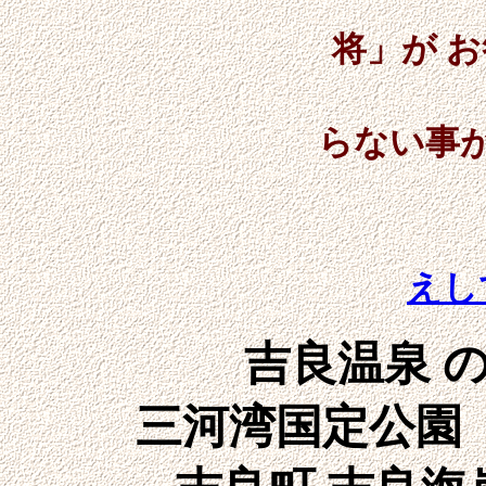
当館へのご質問
将」が 
この他
らない事
お気軽に
えし
吉良温泉 
三河湾国定公園