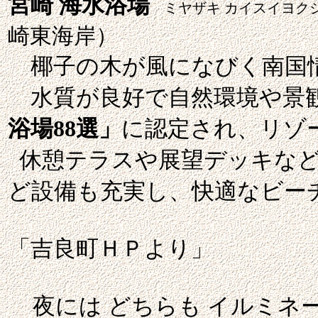
宮崎 海水浴場
ミヤザキ カイスイヨク
崎東海岸）
椰子の木が風になびく南国情
水質が良好で自然環境や景
浴場88選」
に認定され、リゾ
休憩テラスや展望デッキなど
ど設備も充実し、快適なビー
「吉良町ＨＰより」
夜には どちらも イルミ