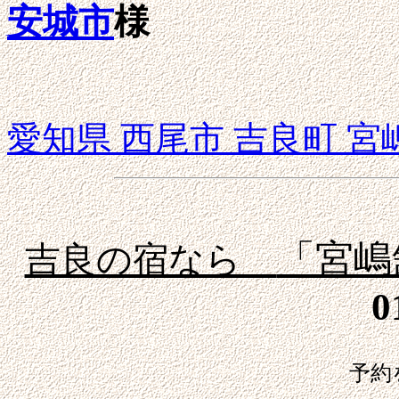
安城市
様
愛知県 西尾市 吉良町 
「宮嶋
吉良の宿なら
0
０８時～２３時
予約