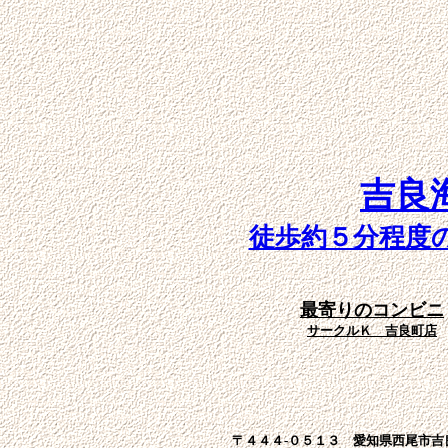
吉良
徒歩約５分程度
最寄りのコンビニ
サークルＫ 吉良町店
〒４４４-０５１３
愛知県西尾市