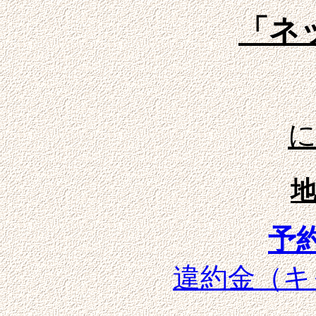
「ネ
予
違約金
（キ