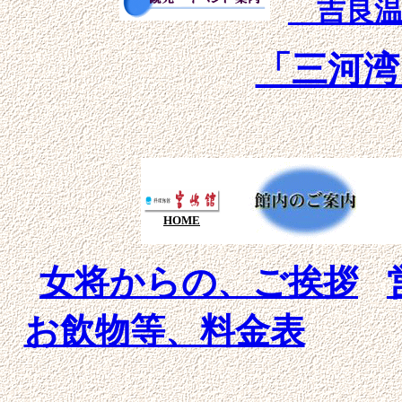
吉良温
「三河湾
HOME
女将からの、ご挨拶
お飲物等、料金表