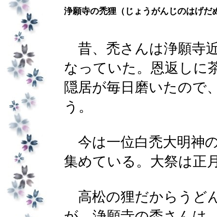
浄願寺の禿狸（じょうがんじのはげだ
昔、禿さんは浄願寺近
なっていた。恩返しに
隠居が毎日磨いたので
う。
今は一位白禿大明神の
集めている。大祭は正
高松の狸だからうどん
が、浄願寺の禿さんは