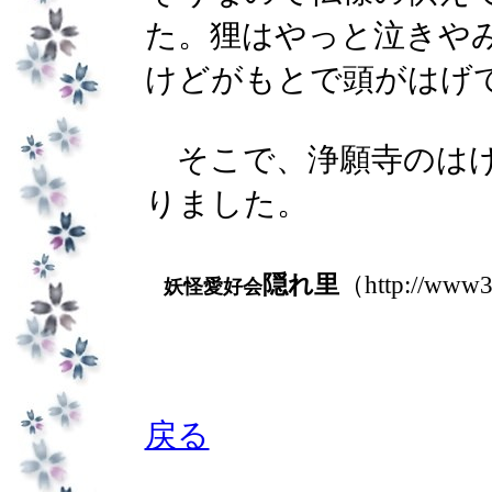
た。狸はやっと泣きや
けどがもとで頭がはげ
そこで、浄願寺のはげ
りました。
隠れ里
（http://www3
妖怪愛好会
戻る