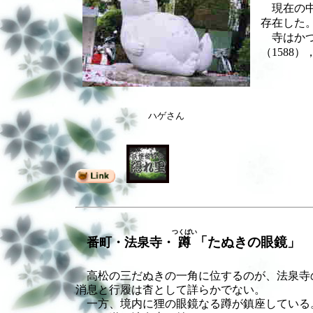
現在の
存在した
寺はかつ
（158
ハゲさん
つくばい
「たぬきの眼鏡」
番町・法泉寺・
蹲
高松の三だぬきの一角に位するのが、法泉寺
消息と行履は杳として詳らかでない。
一方、境内に狸の眼鏡なる蹲が鎮座している