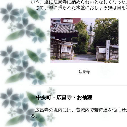
いう。遂に法泉寺に納められおとなしくなった
さて、蹲に張られた水盤におしょろ狸は何を
法泉寺
中央町・広昌寺・お袖狸
広昌寺の境内には、昔城内で若侍達を悩ませ
る。