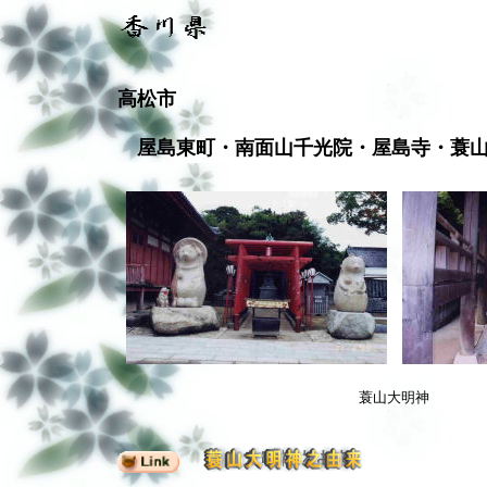
高松市
屋島東町・南面山千光院・屋島寺・蓑
蓑山大明神