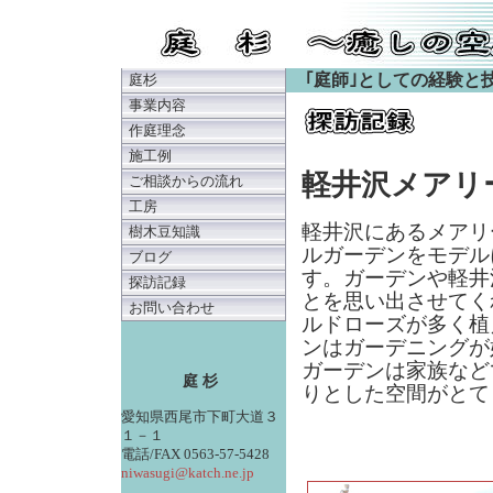
｢庭師｣としての経験と
庭杉
事業内容
作庭理念
施工例
軽井沢メアリ
ご相談からの流れ
工房
軽井沢にあるメアリ
樹木豆知識
ルガーデンをモデル
ブログ
す。ガーデンや軽井
探訪記録
とを思い出させてく
お問い合わせ
ルドローズが多く植
ンはガーデニングが
ガーデンは家族など
庭 杉
りとした空間がとて
愛知県西尾市下町大道３
１－１
電話/FAX 0563-57-5428
niwasugi@katch.ne.jp