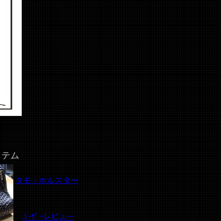
イテム
タモ・ホルスター
ﾕｰｻﾞｰレビュー