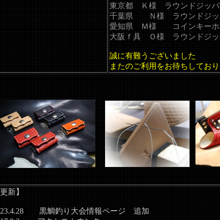
東京都 Ｋ様 ラウンドジッパ
千葉県 Ｎ様 ラウンドジッ
愛知県 Ｍ様 コインキーホ
大阪ｆ具 Ｏ様
ラウンドジッ
誠に有難うございました
またのご利用をお待ちしており
更新】
023.4.28 黒鯛釣り大会情報ページ 追加