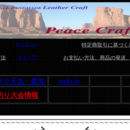
ギャラリー
特定商取引に基づく
方法
メディア
お支払い方法、商品の発送
tenki.jp
ＯＯ天気・愛知
釣り大会情報