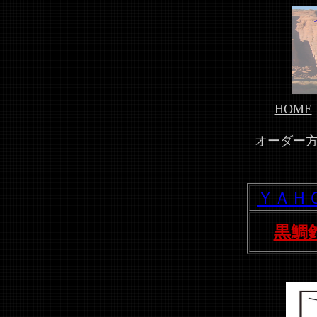
HOME
オーダー
ＹＡＨ
黒鯛