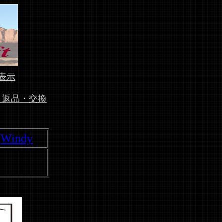
表示
、返品・交換
Windy