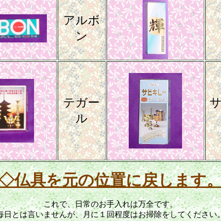
アルボ
ン
テガー
ル
◇仏具を元の位置に戻します
これで、日常のお手入れは万全です。
毎日とは言いませんが、月に１回程度はお掃除をしてください