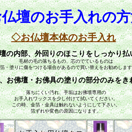
お仏壇のお手入れの方
◇
お仏壇本体のお手入れ
佛壇の内部、外回りのほこりをしっかり払
毛材の毛の落ちるもの、芯のでているものは
箔・塗りに傷をつける場合があるので買い替えをお勧めします
で、お佛壇・お佛具の塗りの部分のみをき
落ちにくい汚れ、手垢はお佛壇専用の
お手入れワックスを少し付けて拭いてください。
この時、金箔・金具は触れないようにして下さい。
箔ずれや変色の原因になります。