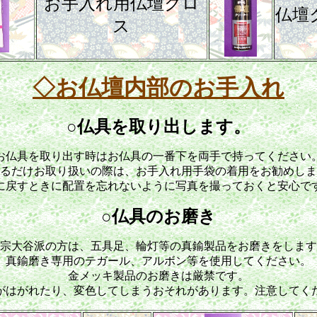
お手入れ用仏壇クロ
仏壇
ス
◇お仏壇内部のお手入れ
○仏具を取り出します。
お仏具を取り出す時はお仏具の一番下を両手で持ってください
るだけお取り扱いの際は、お手入れ用手袋の着用をお勧めしま
に戻すときに配置を忘れないように写真を撮っておくと安心で
○仏具のお磨き
宗大谷派の方は、五具足、輪灯等の真鍮製品をお磨きをします
真鍮磨き専用のテガール、アルボン等を使用してください。
金メッキ製品のお磨きは厳禁です。
がはがれたり、変色してしまうおそれがあります。注意してく