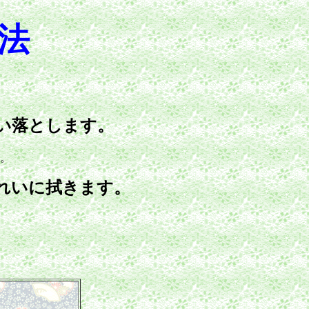
法
い落とします。
。
れいに拭きます。