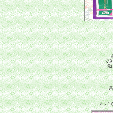
でき
元
真
メッキ