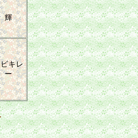
輝
サビキレ
ー
。
。