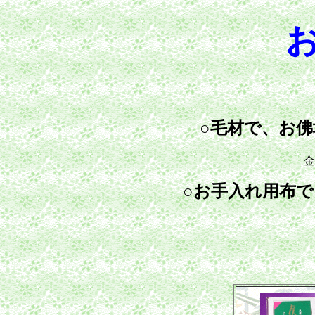
○毛材で、お
金
○お手入れ用布