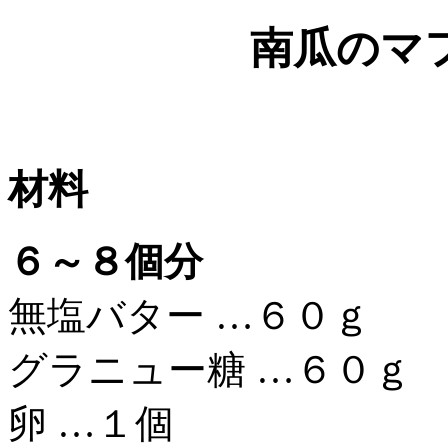
南瓜のマ
材料
６～８個分
無塩バター …６０ｇ
グラニュー糖 …６０ｇ
卵 …１個