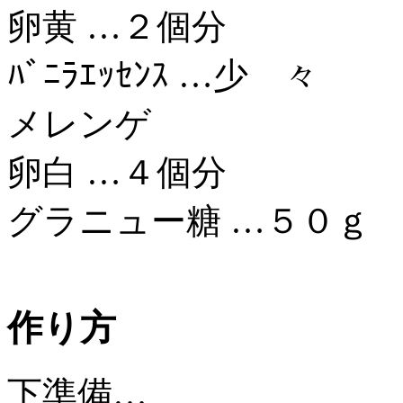
卵黄 …２個分
ﾊﾞﾆﾗｴｯｾﾝｽ …少 々
メレンゲ
卵白 …４個分
グラニュー糖 …５０ｇ
作り方
下準備…