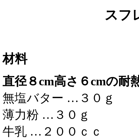
スフ
材料
直径８cm高さ６cmの耐
無塩バター …３０ｇ
薄力粉 …３０ｇ
牛乳 …２００ｃｃ