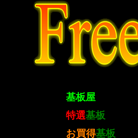
基板屋
特選
基板
お買得
基板