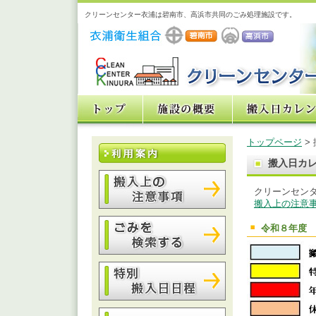
クリーンセンター衣浦は碧南市、高浜市共同のごみ処理施設です。
トップページ
>
搬入日カ
クリーンセン
搬入上の注意
令和８年度 