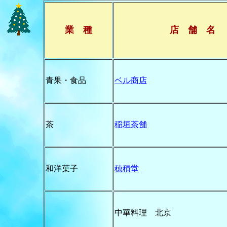
業 種
店 舗 名
青果・食品
ベル商店
茶
稲垣茶舗
和洋菓子
穂積堂
中華料理 北京