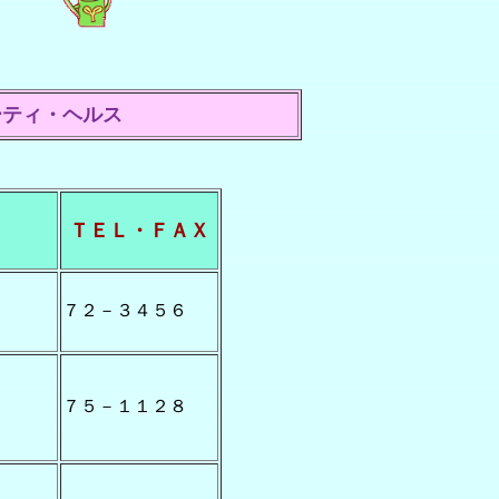
ティ・ヘルス
ＴＥＬ・ＦＡＸ
７２－３４５６
７５－１１２８