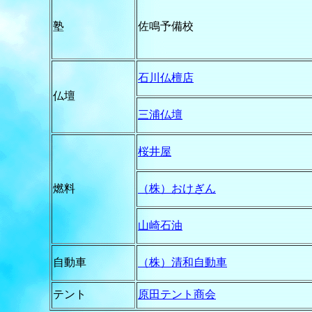
塾
佐鳴予備校
石川仏檀店
仏壇
三浦仏壇
桜井屋
燃料
（株）おけぎん
山崎石油
自動車
（株）清和自動車
テント
原田テント商会