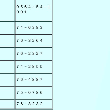
０５６４－５４－１
００１
７４－６３８３
７６－３２６４
７６－２３２７
７４－２８５５
７６－４８８７
７５－０７８６
７６－３２３２