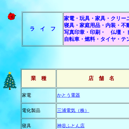
家電・玩具・家具・クリー
寝具・家庭用品・内装・不
ラ イ フ
写真印章・印刷・ 仏壇・
自転車・燃料・タイヤ・テ
業 種
店 舗 名
家電
かとう電器
電化製品
三浦電気（株）
寝具
神谷ふとん店