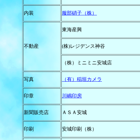
内装
服部硝子（株）
東海産興
不動産
(株)レジデンス神谷
（株）ミニミニ安城店
写真
（有）稲垣カメラ
印章
川嶋印房
新聞販売店
ＡＳＡ安城
印刷
安城印刷（株）