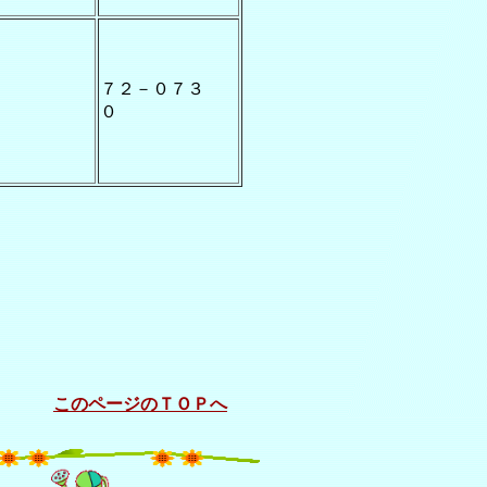
７２－０７３
０
このページのＴＯＰへ