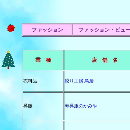
ファッション
ファッション・ビュー
業 種
店 舗 名
衣料品
絞り工房 鳥居
呉服
寿呉服のかみや