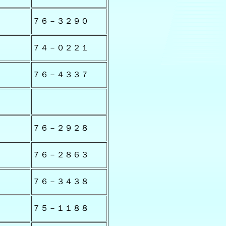
７６－３２９０
７４－０２２１
７６－４３３７
７６－２９２８
７６－２８６３
７６－３４３８
７５－１１８８