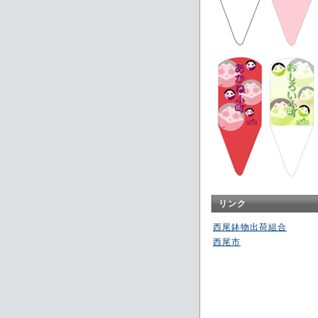
リンク
西尾鉢物出荷組合
西尾市