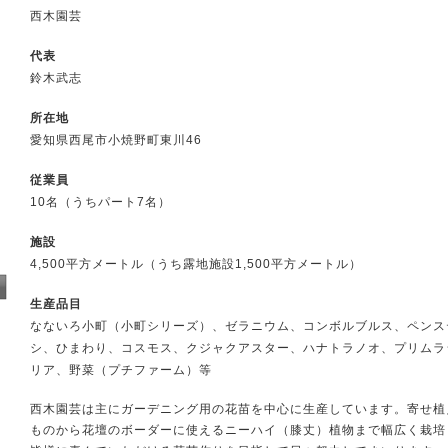
西木園芸
代表
鈴木武志
所在地
愛知県西尾市小焼野町東川46
従業員
10名（うちパート7名）
施設
4,500平方メートル（うち露地施設1,500平方メートル）
生産品目
なないろ小町（小町シリーズ）、ゼラニウム、コンボルブルス、ペンス
シ、ひまわり、コスモス、クジャクアスター、ハナトラノオ、プリムラ
リア、野菜（プチファーム）等
西木園芸は主にガーデニング用の花苗を中心に生産しています。寄せ植
ものから花壇のボーダーに使えるニーハイ（膝丈）植物まで幅広く栽培