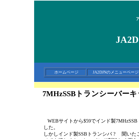
JA2
ホームページ
JA2DJNのメニューペ
7MHzSSBトランシーバー
WEBサイトから$59でインド製7MHzSS
した。
しかしインド製SSBトランシバ ? 聞い