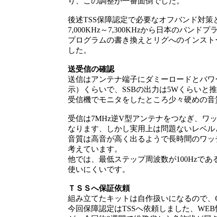
り、この調整が一番面倒でした。
後述TSS保障認定で必要なオフバンド対
7,000KHz～7,300KHzから日本のバンドプ
プログラムの書き換えとリグへのインスト
した。
送受信の確認
送信はアンテナ端子にダミーロードとパワー
示）くらいで、SSBの出力は5Wくらいと
受信機でモニタをしたところ少々硬めの音
受信は7MHz逆V型アンテナをつなぎ、
なります、しかし実用上は問題ないレベル
音質は高音が高く出るようで長時間のワッ
考えています。
他では、最低ステップ周波数が100Hzで
使いにくいです。
ＴＳＳへ保証依頼
組み立てたキットは自作扱いになるので、O
今回保障認定はTSSへ依頼しました、WE