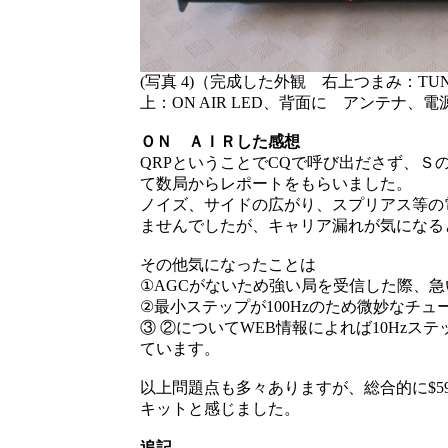
(写真 4)（完成した外観 右上つまみ：TU
上：ON AIR LED、背面に アンテナ
ＯＮ ＡＩＲした感想
QRPということでCQで呼び出ださず、Ｓ
て数局からレポートをもらいました。
ノイズ、サイドの広がり、スプリアス等の
ませんでしたが、キャリア漏れが気になる
その他気になったことは
①AGCがないため強い局を受信した際、
②最小ステップが100Hzのため微妙なチ
③ ②についてWEB情報によれば10Hz
ています。
以上問題点も多々ありますが、総合的に$
キットと感じました。
追記