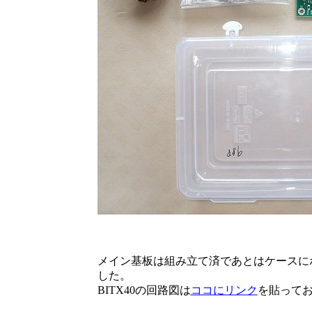
（写真 
メイン基板は組み立て済であとはケースに
した。
BITX40の回路図は
ココにリンク
を貼って