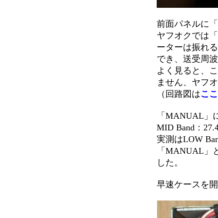
前面パネルに「S
ヤフオクでは「
ーターは振れる
でき、送受周波
よく見ると、こ
ません、ヤフオ
（回路図は
ここ
「MANUAL」によ
MID Band：27
実測はLOW Ban
「MANUAL
した。
早速ケースを開