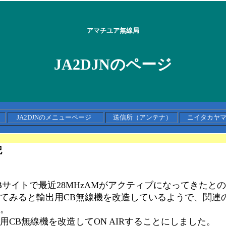
アマチユア
無線局
JA2DJNのページ
ジ
JA2DJNのメニューページ
送信所（アンテナ）
ニイタカヤ
記
Bサイトで最近28MHzAMがアクティブになってきたと
てみると輸出用CB無線機を改造しているようで、関連
。
用CB無線機を改造してON AIRすることにしました。