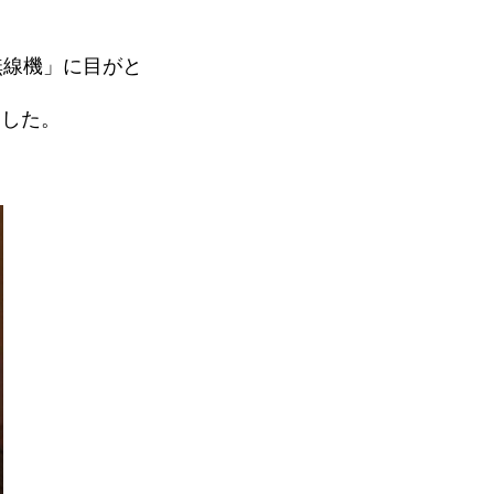
B無線機」に目がと
ました。