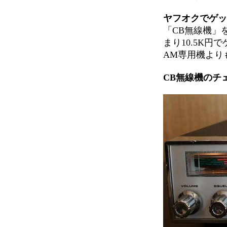
ヤフオクでゲッ
「CB無線機」
まり10.5K円
AM専用機より
CB無線機のチ