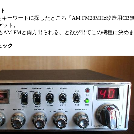
ト
をキーワートに探したところ「AM FM28MHz改造用C
でゲット。
もAM FMと両方出られる、と欲が出てこの機種に決め
ェック