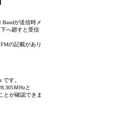
Bandが送信時メ
を下へ廻すと受信
。
もFMの記載があり
ＭHz です。
8.305ＭHzと
ることが確認できま