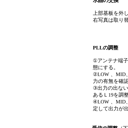
水晶の交換
上部基板を外
右写真は取り
PLLの調整
①アンテナ端
態にする。
②LOW 、MID
力の有無を確
③出力の出ない
あるＬ19を調
④LOW 、MID
定して出力が