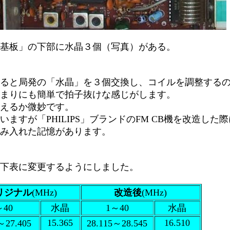
基板」の下部に水晶３個（写真）がある。
ると局発の「水晶」を３個交換し、コイルを調整する
まりにも簡単で拍子抜けな感じがします。
えるか微妙です。
いますが「PHILIPS」ブランドのFM CB機を改造し
み入れた記憶があります。
下表に変更するようにしました。
リジナル
(MHz)
改造後
(MHz)
～40
水晶
1～40
水晶
15.365
16.510
～27.405
28.115～28.545