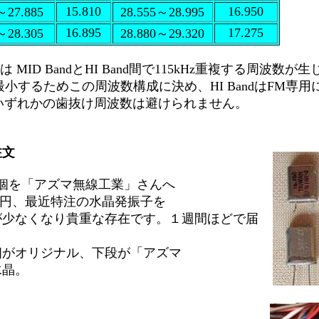
15.810
16.950
～27.885
28.555～28.995
16.895
17.275
～28.305
28.880～29.320
MID BandとHI Band間で115kHz重複する周波数が
最小するためこの周波数構成に決め、HI BandはFM専
いずれかの歯抜け周波数は避けられません。
注文
個を「アズマ無線工業」さんへ
500円、最近特注の水晶発振子を
が少なくなり貴重な存在です。１週間ほどで届
個がオリジナル、下段が「アズマ
水晶。