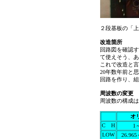
２段基板の「上
改造箇所
回路図を確認す
て使えそう、あ
これで改造と言
20年数年前と思
回路を作り、組
周波数の変更
周波数の構成は
オ
C H
1
LOW
26.965