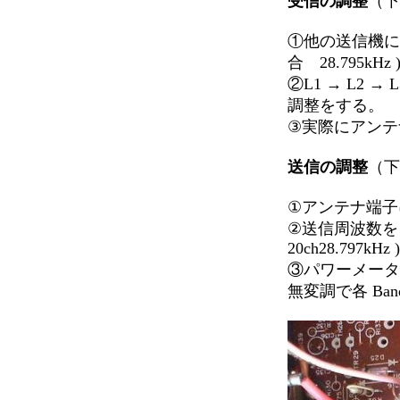
受信の調整
（下
①他の送信機に
合 28.795kHz 
②L1 → L2
調整をする。
③実際にアンテ
送信の調整
（下
①アンテナ端子
②送信周波数を
20ch28.797kHz )
③パワーメータ
無変調で
各 Ba