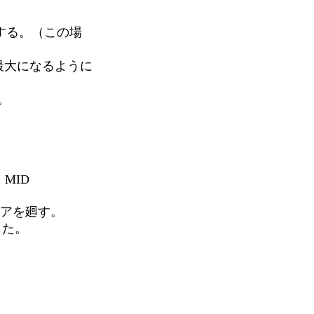
する。（この場
が最大になるように
。
MID
コアを廻す。
した。