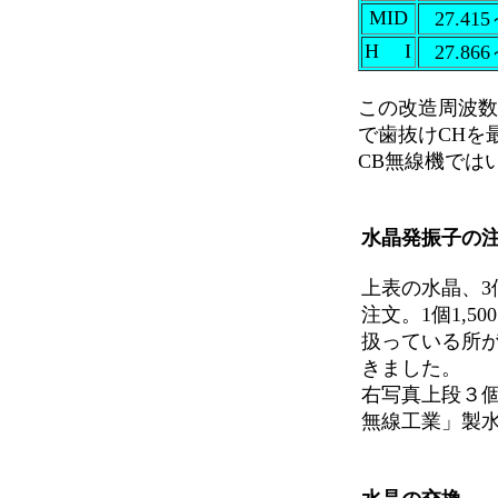
MID
27.415
H I
27.866
この改造周波数は 
で歯抜けCHを
CB無線機では
水晶発振子の
上表の水晶、3
注文。1個1,
扱っている所
きました。
右写真上段３
無線工業」製