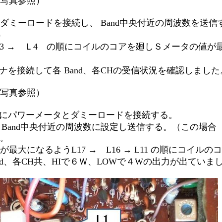
写真参照）
ダミーロードを接続し、 Band中央付近の周波数を送信
)
 → L3 → Ｌ4 の順にコイルのコアを廻しＳメータの値
ナを接続して各 Band、各CHの受信状況を確認しました
写真参照）
にパワーメータとダミーロードを接続する。
Band中央付近の周波数に設定し送信する。（この場合 
。
が最大になるようL17
→
L16
→
L11 の順にコイルの
nd、各CH共、
HIで６Ｗ、LOWで４Wの出力が出ていま