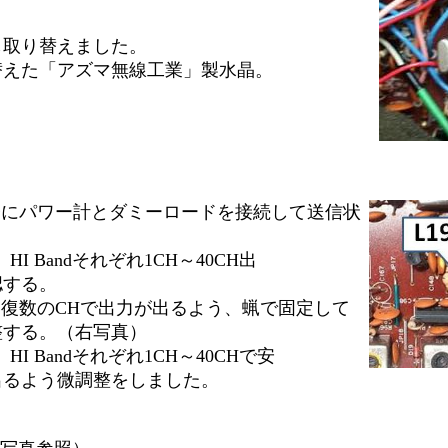
し取り替えました。
替えた「アズマ無線工業」製水晶。
子にパワー計とダミーロードを接続して送信状
、HI Bandそれぞれ1CH～40CH出
認する。
復数のCHで出力が出るよう、蝋で固定して
整する。（右写真）
、HI Bandそれぞれ1CH～40CHで安
出るよう微調整を
しました。