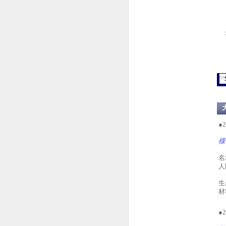
最
●
様
名
人
生
材
●