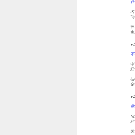
仕
名
商
技
金
●
不
中
経
技
金
●
他
名
経
製