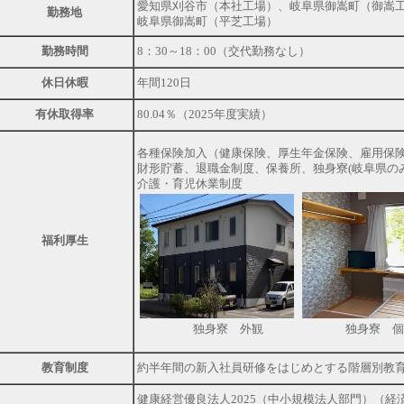
愛知県刈谷市（本社工場）、岐阜県御嵩町（御嵩
勤務地
岐阜県御嵩町（平芝工場）
勤務時間
8：30～18：00（交代勤務なし）
休日休暇
年間120日
有休取得率
80.04％（2025年度実績）
各種保険加入（健康保険、厚生年金保険、雇用保
財形貯蓄、退職金制度、保養所、独身寮(岐阜県の
介護・育児休業制度
福利厚生
独身寮 外観 独身寮 個
教育制度
約半年間の新入社員研修をはじめとする階層別教
健康経営優良法人2025（中小規模法人部門）（経済