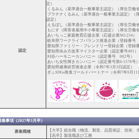
定）
くるみん（基準適合一般事業主認定）（厚生労働省
プラチナくるみん（基準適合一般事業主認定）（厚
認定）
えるぼし（基準適合一般事業主認定）（厚生労働省）
もにす（障害者雇用中小事業主認定）（厚生労働省）
あいちっこ家庭教育応援企業（応援企業NO.234）
岐阜県ワークライフバランス推進企業（登録番号 3
愛知県ファミリー・フレンドリー登録企業（登録番号
認定
愛知県休み方改革マイスター企業（認定番号491）
刈谷ハーモニーカンパニー（認定番号 002号）
あいち女性輝きカンパニー（認定番号第6-1578号
愛知県健康経営推進企業（令和7年3月3日認定）
ぎふSDGs推進ゴールドパートナー（令和7年9月1
募集事項（2027年3月卒）
【大卒】総合職（物流、製造、品質保証、技術、
募集職種
【高卒】製造職及び工務