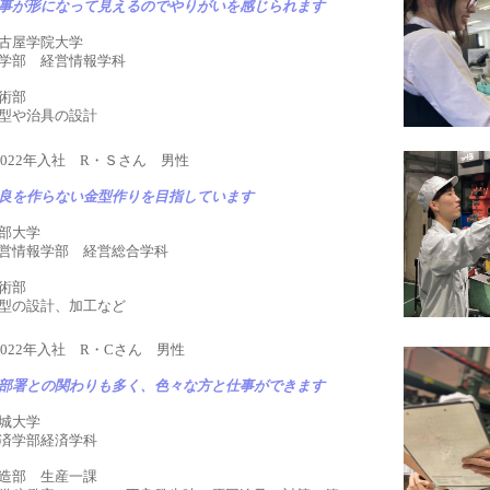
事が形になって見えるのでやりがいを感じられます
古屋学院大学
学部 経営情報学科
術部
型や治具の設計
2022年入社 R・Ｓさん 男性
良を作らない金型作りを目指しています
部大学
営情報学部 経営総合学科
術部
型の設計、加工など
2022年入社 R・Cさん 男性
部署との関わりも多く、色々な方と仕事ができます
城大学
済学部経済学科
造部 生産一課