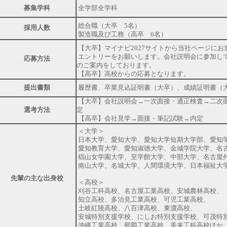
募集学科
全学部全学科
総合職（大卒 5名）
採用人数
製造職及び工務（高卒 6名）
【大卒】マイナビ2027サイトから当社ページにお
エントリーをお願いします。会社説明会に参加し
応募方法
のご案内をしております。
【高卒】高校からの応募となります。
提出書類
履歴書、卒業見込証明書（大卒）、成績証明書（
【大卒】会社説明会→一次面接・適正検査→二次
選考方法
定
【高卒】会社見学→面接・筆記試験→内定
＜大学＞
日本大学、愛知大学、愛知大学短期大学部、愛知
愛知教育大学、愛知淑徳大学、金城学院大学、名
椙山女学園大学、至学館大学、中部大学、名古屋
南山大学、名城大学、人間環境大学、日本福祉大
先輩の主な出身校
＜高校＞
刈谷工科高校、名古屋工業高校、安城農林高校、
知立高校、多治見工業高校、可児工業高校、
土岐紅陵高校、八百津高校、東濃高校、
安城特別支援学校、にしお特別支援学校、可茂特
沖縄工業高校、那覇工業高校、美来工科高校ほか