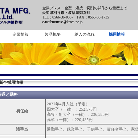
金属プレス・金型・溶接・切削の試作から量産まで
愛知県刈谷市・岐阜県御嵩町
TEL：0566-36-0357 FAX：0566-36-1735
e-mail:turutass@katch.ne.jp
企業情報
製品概要
納入の流れ
採用情報
新卒採用情報
待遇と勤務
2027年4月入社（予定）
四大卒（一律）：252,575円
初任給
高専・短大卒（一律）：236,595円
高卒（一律）：220,435円
諸手当
通勤手当、残業手当、子供手当、責任者手当、家