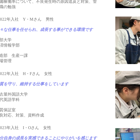
備稼働率について、不良発生時の原因追及と対策、管
職の勉強
2022年入社 Y・Mさん 男性
々な仕事を任せられ、成長する事ができる環境です
部大学
済情報学部
造部 生産一課
場管理
2022年入社 H・Fさん 女性
質を守り、維持する仕事をしています
古屋外国語大学
代英語学科
質保証室
良対応、対策、資料作成
2023年入社 I・Oさん 女性
分自身の成長を実感できることにやりがいを感じます