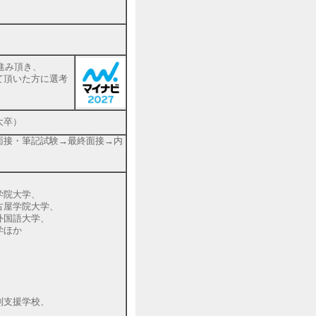
進み頂き、
て頂いた方に選考
大卒）
面接・筆記試験→最終面接→内
学院大学、
古屋学院大学、
外国語大学、
学ほか
別支援学校、