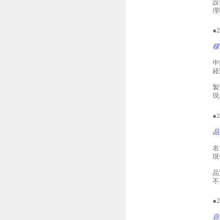
設
理
●
様
中
経
製
現
●
品
名
現
品
不
●
自