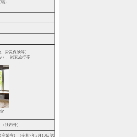
工場）
険、労災保険等）
み）、慰安旅行等
室
育（社内外）
産業省）（令和7年3月10日認