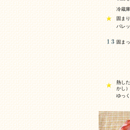
冷蔵
固ま
パレ
固ま
熱し
かし
ゆっ