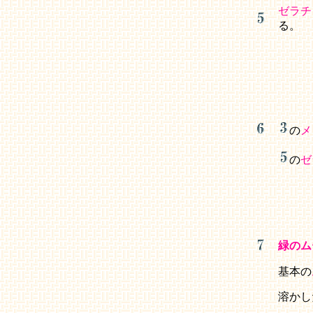
ゼラチ
る。
の
メ
の
ゼ
緑のム
基本の
溶かし