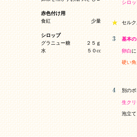
シロッ
赤色付け用
食紅
少量
セルク
シロップ
基本の
グラニュー糖
２５ｇ
水
５０cc
卵白
に
硬い角
別のボ
生クリ
泡立て