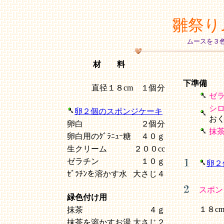
雛祭り
ムースを３
材 料
下準備
直径１８cm １個分
ゼ
シ
卵２個のスポンジケーキ
お
卵白
２個分
抹
卵白用のｸﾞﾗﾆｭｰ糖
４０ｇ
生クリーム
２００cc
ゼラチン
１０ｇ
卵２
ｾﾞﾗﾁﾝを溶かす水
大さじ４
スポン
緑色付け用
１８c
抹茶
４ｇ
抹茶を溶かすお湯
大さじ２