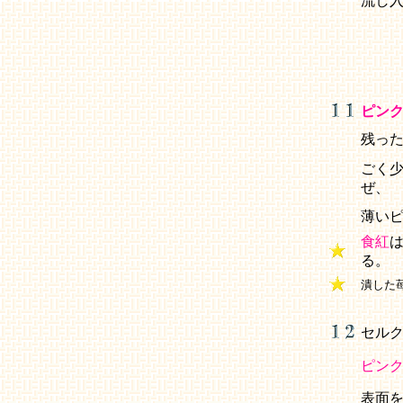
流し
ピン
残っ
ごく
ぜ、
薄い
食紅
る。
潰した
セル
ピン
表面