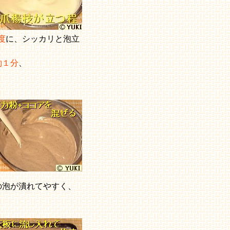
度
に、シッカリと泡立
約１分
、
の泡が潰れてやすく、