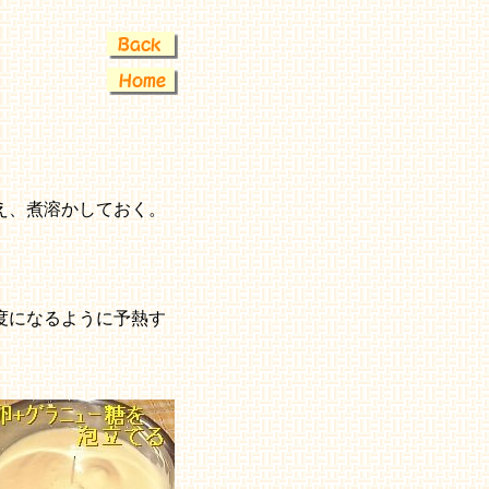
え、煮溶かしておく。
。
度になるように予熱す