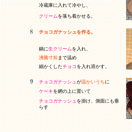
冷蔵庫に入れて冷やし、
クリーム
を落ち着かせる。
チョコガナッシュを作る。
鍋に
生クリーム
を入れ、
沸騰寸前
まで温め
細かくした
チョコ
を入れ溶かす。
チョコガナッシュ
が
温かいうち
に
ケーキ
を網の上に置いて
チョコガナッシュ
を掛け、側面にも垂
らす