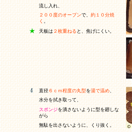
流し入れ、
２００度のオーブン
で、
約１０分焼
く
。
天板は
２枚重ねる
と、焦げにくい。
直径
６ｃｍ程度の丸型
を
湯で温め
、
水分を拭き取って、
スポンジ
を潰さないように型を廻しな
がら
無駄を出さないように、くり抜く。