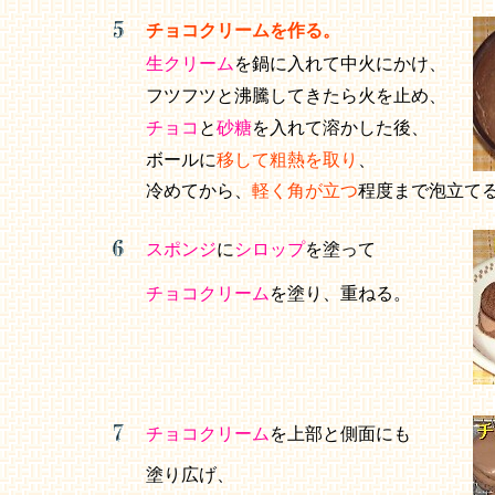
チョコクリームを作る。
生クリーム
を鍋に入れて中火にかけ、
フツフツと沸騰してきたら火を止め、
チョコ
と
砂糖
を入れて溶かした後、
ボールに
移して粗熱を取り
、
冷めてから、
軽く角が立つ
程度まで泡立て
スポンジ
に
シロップ
を塗って
チョコクリーム
を塗り、重ねる。
チョコクリーム
を上部と側面にも
塗り広げ、