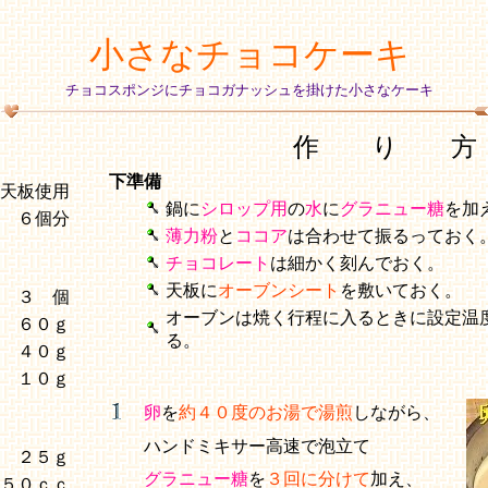
小さなチョコケーキ
チョコスポンジにチョコガナッシュを掛けた小さなケーキ
作 り 方
下準備
mの天板使用
鍋に
シロップ用
の
水
に
グラニュー糖
を加
度 ６個分
薄力粉
と
ココア
は合わせて振るっておく
チョコレート
は細かく刻んでおく。
天板に
オーブンシート
を敷いておく。
３ 個
オーブンは焼く行程に入るときに設定温
６０ｇ
る。
４０ｇ
１０ｇ
卵
を
約４０度のお湯で湯煎
しながら、
ハンドミキサー高速で泡立て
２５ｇ
グラニュー糖
を
３回に分けて
加え、
５０ｃｃ