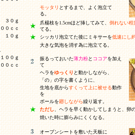
モッタリ
とするまで、よく泡立て
る。
３０ｇ
爪楊枝を1.5cmほど挿してみて、
倒れない程
００ｃｃ
てる。
１０ｇ
シッカリ泡立てた後にミキサーを
低速にし
大きな気泡を消す為に泡立てる。
ュ
１００ｇ
振るっておいた
薄力粉
と
ココア
を加え
００ｃｃ
て
ヘラを
ゆっくり
と動かしながら、
「の」の字を書くように、
生地を底から
すくって上に被せる
動作
を
ボールを
廻しながら
繰り返す。
ただし
、ヘラを早く動かしてしまうと、卵
焼いた時に膨らみにくくなる。
オーブンシートを敷いた天板に