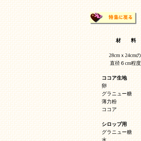
材 料
28cmｘ24c
直径６cm程
ココア生地
卵
グラニュー糖
薄力粉
ココア
シロップ用
グラニュー糖
水