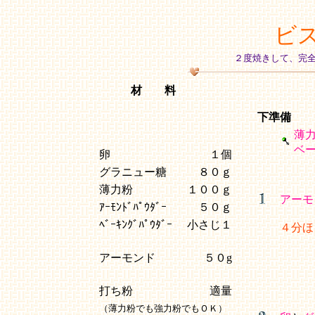
ビ
２度焼きして、完
材 料
下準備
薄
ベ
卵
１個
グラニュー糖
８０ｇ
薄力粉
１００ｇ
アーモ
ｱｰﾓﾝﾄﾞﾊﾟｳﾀﾞｰ
５０ｇ
ﾍﾞｰｷﾝｸﾞﾊﾟｳﾀﾞｰ
小さじ１
４分ほ
アーモンド
５０g
打ち粉
適量
（薄力粉でも強力粉でもＯＫ）