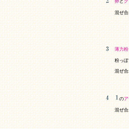
卵
と
グ
混ぜ合
薄力粉
粉っぽ
混ぜ合
の
ア
混ぜ合