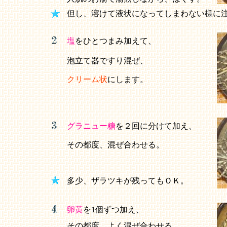
但し、溶けて液状になってしまわない様に
塩
をひとつまみ加えて、
泡立て器ですり混ぜ、
クリーム状
にします。
グラニュー糖
を２回に分けて加え、
その都度、混ぜ合わせる。
多少、ザラツキが残ってもＯＫ。
卵黄
を1個ずつ加え、
その都度、よく混ぜ合わせる。