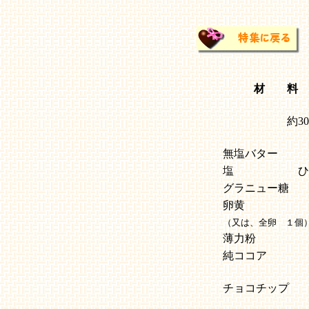
材 料
約3
無塩バター
塩
ひ
グラニュー糖
卵黄
（又は、全卵 １個
薄力粉
純ココア
チョコチップ