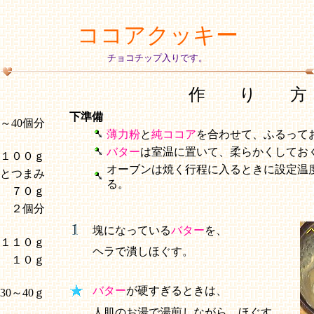
ココアクッキー
チョコチップ入りです。
作 り 方
下準備
0～40個分
薄力粉
と
純ココア
を合わせて、ふるって
バター
は室温に置いて、柔らかくしてお
１００ｇ
オーブンは焼く行程に入るときに設定温
とつまみ
る。
７０ｇ
２個分
）
塊になっている
バター
を、
１１０ｇ
ヘラで潰しほぐす。
１０ｇ
バター
が硬すぎるときは、
30～40ｇ
人肌のお湯で湯煎しながら、ほぐす。