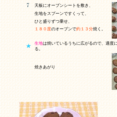
天板にオーブンシートを敷き、
生地をスプーンですくって、
ひと盛りずつ乗せ、
１８０度
のオーブンで
約１３分
焼く。
生地
は焼いているうちに広がるので、適度
る。
焼きあがり