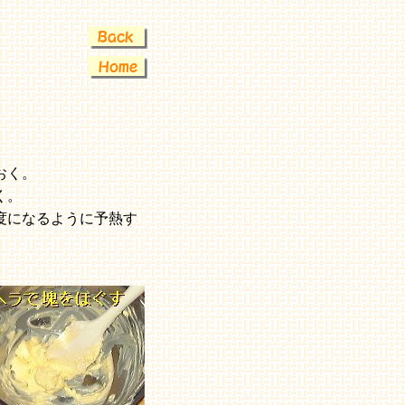
おく。
く。
度になるように予熱す