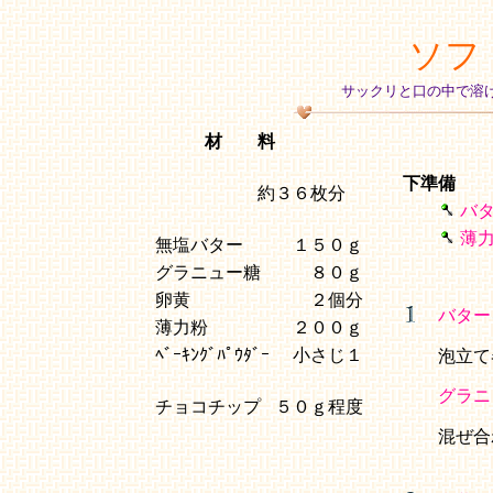
ソフ
サックリと口の中で溶
材 料
下準備
約３６枚分
バ
薄
無塩バター
１５０ｇ
グラニュー糖
８０ｇ
卵黄
２個分
バター
薄力粉
２００ｇ
ﾍﾞｰｷﾝｸﾞﾊﾟｳﾀﾞｰ
小さじ１
泡立て
グラニ
チョコチップ
５０ｇ程度
混ぜ合