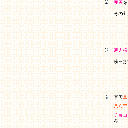
卵黄
を
その都
薄力粉+ﾍ
粉っぽ
掌で
直
真ん中
チョコ
み