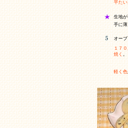
平たい
生地が
手に
オーブ
１７０
焼く
軽く色