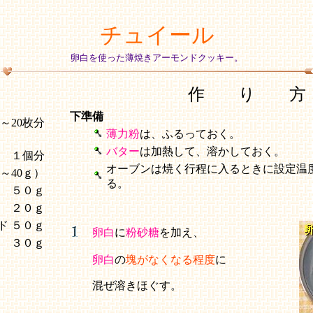
チュイール
卵白を使った薄焼きアーモンドクッキー。
作 り 方
下準備
5～20枚分
薄力粉
は、ふるっておく。
バター
は加熱して、溶かしておく。
１個分
オーブンは焼く行程に入るときに設定温
5～40ｇ）
る。
５０ｇ
２０ｇ
ド
５０ｇ
卵白
に
粉砂糖
を加え、
３０ｇ
卵白
の
塊がなくなる程度
に
混ぜ溶きほぐす。