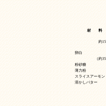
材 料
約1
卵白
（約3
粉砂糖
薄力粉
スライスアーモン
溶かしバター