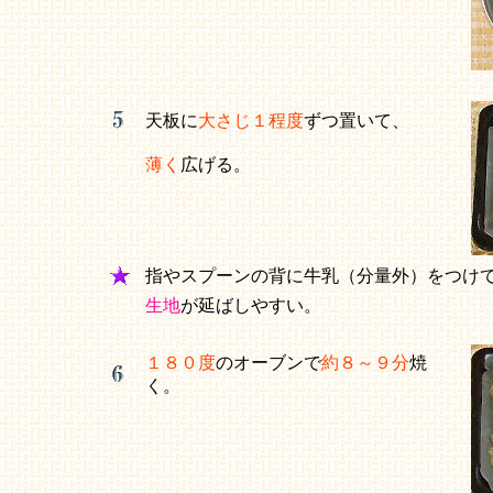
天板に
大さじ１程度
ずつ置いて、
薄く
広げる。
指やスプーンの背に牛乳（分量外）をつけ
生地
が延ばしやすい。
１８０度
のオーブンで
約８～９分
焼
く。