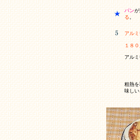
パン
が
る
。
アルミ
１８０
アルミ
粗熱を
味し