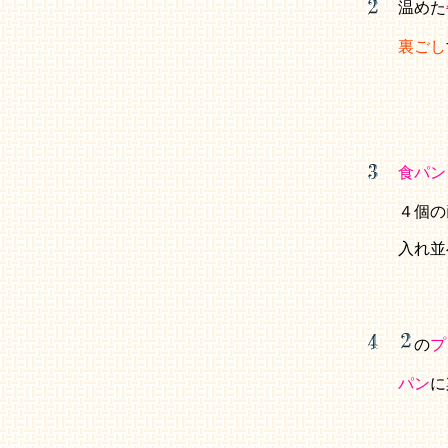
温めた
裏ごし
食パン
４個の
入れ並
の
プ
パン
に