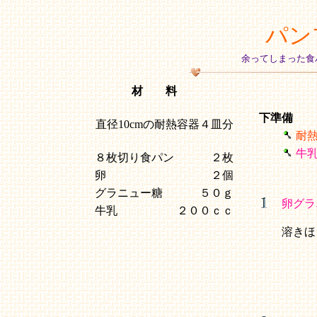
パン
余ってしまった食
材 料
下準備
直径10cmの耐熱容器４皿分
耐
牛
８枚切り食パン
２枚
卵
２個
グラニュー糖
５０ｇ
卵
グラ
牛乳
２００ｃｃ
溶きほ