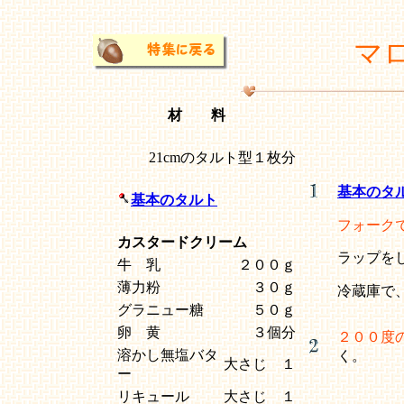
マ
材 料
21cmのタルト型１枚分
基本のタ
基本のタルト
フォーク
カスタードクリーム
ラップを
牛 乳
２００ｇ
薄力粉
３０ｇ
冷蔵庫で
グラニュー糖
５０ｇ
卵 黄
３個分
２００度
溶かし無塩バタ
く。
大さじ １
ー
リキュール
大さじ １