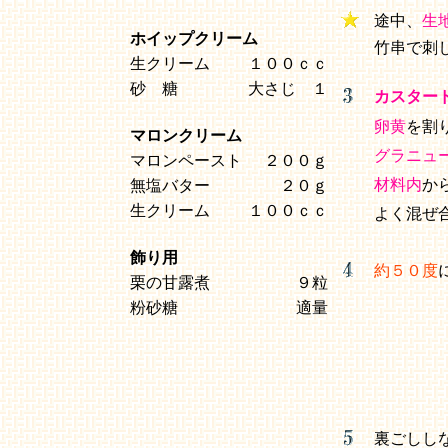
途中、
生
ホイップクリーム
竹串で刺
生クリーム
１００ｃｃ
砂 糖
大さじ １
カスター
卵黄
を割
マロンクリーム
グラニュ
マロンペースト
２００ｇ
材料内
か
無塩バター
２０ｇ
生クリーム
１００ｃｃ
よく混ぜ
飾り用
約５０度
栗の甘露煮
９粒
粉砂糖
適量
裏ごしし