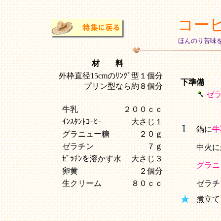
コー
ほんのり苦味
材 料
外枠直径15cmのﾘﾝｸﾞ型１個分
下準備
プリン型なら約８個分
ゼ
牛乳
２００ｃｃ
ｲﾝｽﾀﾝﾄｺｰﾋｰ
大さじ１
鍋に
牛
グラニュー糖
２０ｇ
ゼラチン
７ｇ
中火に
ｾﾞﾗﾁﾝを溶かす水
大さじ３
グラニ
卵黄
２個分
生クリーム
８０ｃｃ
ゼラチ
煮立て