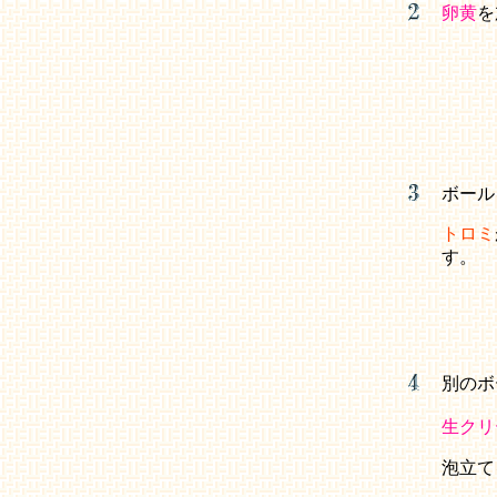
卵黄
を
ボール
トロミ
す。
別のボ
生クリ
泡立て