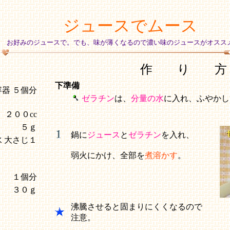
ジュースでムース
お好みのジュースで。でも、味が薄くなるので濃い味のジュースがオスス
作 り 方
下準備
容器 ５個分
ゼラチン
は、
分量の水
に入れ、ふやかし
２００cc
５ｇ
鍋に
ジュース
と
ゼラチン
を入れ、
水
大さじ１
弱火にかけ、全部を
煮溶かす
。
１個分
３０ｇ
沸騰させると固まりにくくなるので
注意。