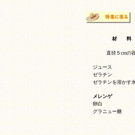
材 料
直径５cmの
ジュース
ゼラチン
ゼラチンを溶かす
メレンゲ
卵白
グラニュー糖