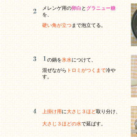
メレンゲ用の
卵白
と
グラニュー糖
を、
硬い角が立つ
まで泡立てる。
の鍋を
氷水
につけて、
混ぜながら
トロミがつくまで
冷や
す。
上掛け用
に
大さじ３ほど
取り分け、
大さじ３ほどの水
で延ばす。