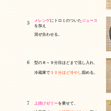
メレンゲ
にトロミのついた
ジュース
を加え
混ぜ合わせる。
型の８～９分目ほどまで流し入れ、
冷蔵庫で
３０分ほど冷やし
固める。
上掛けゼリー
を乗せて、