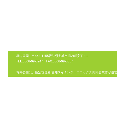
堀内公園 〒444-1155愛知県安城市堀内町安下1-1
TEL:0566-99-5947 FAX:0566-99-5357
堀内公園は、指定管理者 愛知スイミング・コニックス共同企業体が運