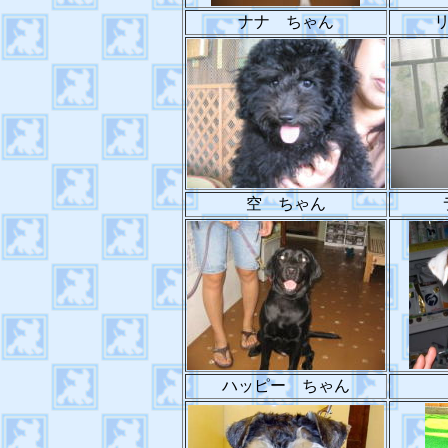
ナナ ちゃん
空 ちゃん
ハッピー ちゃん