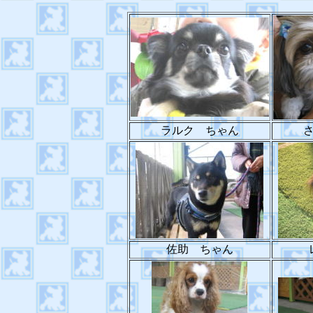
ラルク ちゃん
佐助 ちゃん