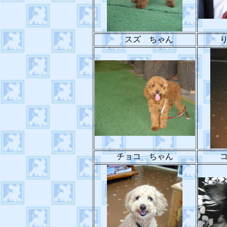
スズ ちゃん
チョコ ちゃん